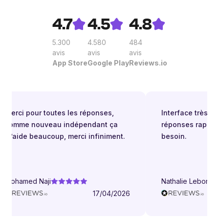
4.7
4.5
4.8
5.300
4.580
484
avis
avis
avis
App Store
Google Play
Reviews.io
Merci pour toutes les réponses,
Interface très facil
comme nouveau indépendant ça
réponses rapides 
m’aide beaucoup, merci infiniment.
besoin.
Mohamed Naji
Nathalie Leborgne
17/04/2026