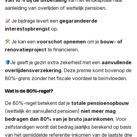
van 10% bij de uitbetaling
van het eindkapitaal naar
aanleiding van overlijden of wettelijk pensioen.
Je bijdrage levert een
gegarandeerde
interestopbrengst
op.
Je kan een
voorschot opnemen
om je
bouw- of
renovatieproject
te financieren.
Je geeft je gezin extra zekerheid met een
aanvullende
overlijdensverzekering
. Deze premie komt bovenop de
80%-grens zonder het fiscale voordeel te beïnvloeden.
Wat is de 80%-regel?
De 80%-regel betekent dat je
totale pensioenopbouw
(wettelijk én aanvullend pensioen)
niet meer mag
bedragen dan 80% van je bruto jaarinkomen
. Voor
zelfstandigen wordt dat bedrag jaarlijks berekend op basis
van het gemiddelde referentie-inkomen van de laatste drie