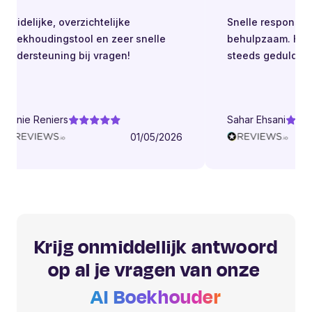
uidelijke, overzichtelijke
Snelle respons. Alti
boekhoudingstool en zeer snelle
behulpzaam. Helder
ondersteuning bij vragen!
steeds geduldig.
Danie Reniers
Sahar Ehsani
01/05/2026
Krijg onmiddellijk antwoord
op al je vragen van onze
AI Boekhouder