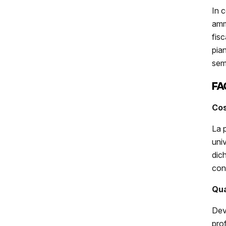
In 
amm
fis
pia
sem
FA
Cos
La 
uni
dic
con
Qua
Dev
pro