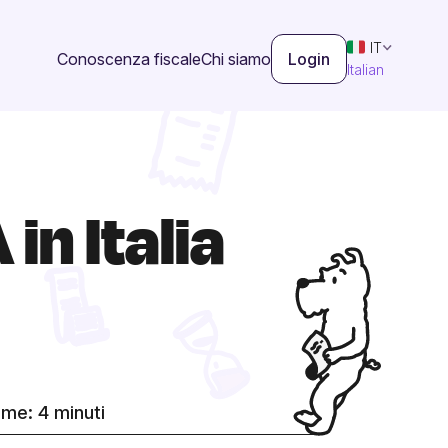
IT
Conoscenza fiscale
Chi siamo
Login
Italian
in Italia
time:
4
minuti