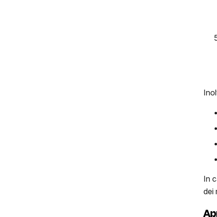
Ino
In c
dei 
Apr