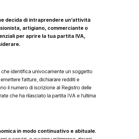
 decida di intraprendere un’attività
ssionista, artigiano, commerciante o
enziali per
aprire la tua partita IVA
,
siderare.
o che identifica univocamente un soggetto
mettere fatture, dichiarare redditi e
no il numero di iscrizione al Registro delle
ate che ha rilasciato la partita IVA e l’ultima
nomica in modo continuativo e abituale
.
eni o servizi, o avviare un’impresa, dovrai