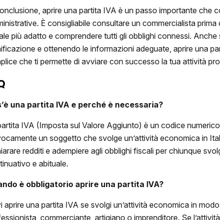
conclusione, aprire una partita IVA è un passo importante che co
inistrative. È consigliabile consultare un commercialista prima 
cale più adatto e comprendere tutti gli obblighi connessi. Anch
nificazione e ottenendo le informazioni adeguate, aprire una pa
plice che ti permette di avviare con successo la tua attività pr
Q
’è una partita IVA e perché è necessaria?
partita IVA (Imposta sul Valore Aggiunto) è un codice numerico
vocamente un soggetto che svolge un’attività economica in Itali
hiarare redditi e adempiere agli obblighi fiscali per chiunque sv
tinuativo e abituale.
ndo è obbligatorio
aprire una partita IVA
?
i aprire una partita IVA se svolgi un’attività economica in modo
fessionista, commerciante, artigiano o imprenditore. Se l’attiv