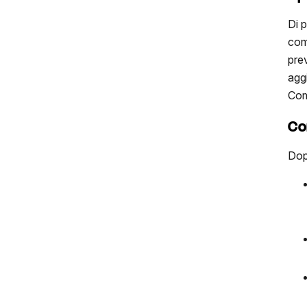
Di 
com
prev
aggi
Com
Con
Dop