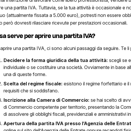
ire una partita IVA. Tuttavia, se la tua attività è occasionale e
uo (attualmente fissata a 5.000 euro), potresti non essere obbli
o però dovresti rilasciare ricevute per prestazioni occasionali.
sa serve per aprire una partita IVA?
aprire una partita IVA, ci sono alcuni passaggi da seguire. Te li
Decidere la forma giuridica della tua attività:
scegli se 
individuale o se costituire una società. Ovviamente in base all
una di queste forme.
Scelta del regime fiscale:
esistono il regime forfettario e il
requisiti che si soddisfano.
Iscrizione alla Camera di Commercio:
se hai scelto di avv
di Commercio competente per territorio, presentando la Co
di assolvere gli obblighi fiscali, previdenziali e amministrativi 
Apertura della partita IVA presso l’Agenzia delle Entra
online sul sito dell’Agenzia delle Entrate oppure recandoti fis