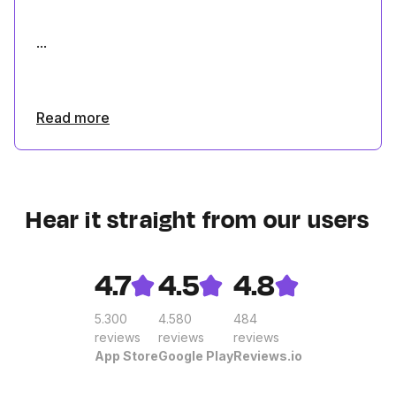
...
Read more
Hear it straight from our users
4.7
4.5
4.8
5.300
4.580
484
reviews
reviews
reviews
App Store
Google Play
Reviews.io