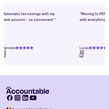
“Automatic tax savings with my
“Moving to PEPPO
bank account – so convenient.”
with everything in
Marciela
Lucas