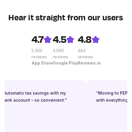
Hear it straight from our users
4.7
4.5
4.8
5.300
4.580
484
reviews
reviews
reviews
App Store
Google Play
Reviews.io
“Automatic tax savings with my
“Moving to PEPPO
bank account – so convenient.”
with everything in