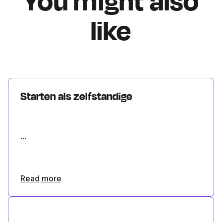
You might also
like
Starten als zelfstandige
...
Read more