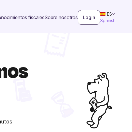
ES
nocimientos fiscales
Sobre nosotros
Login
Spanish
omos
nutos