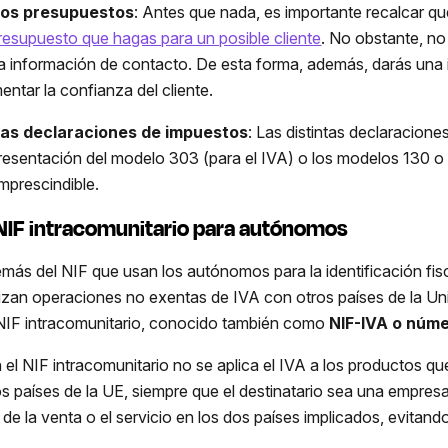
los presupuestos
: Antes que nada, es importante recalcar que
resupuesto que hagas para un posible cliente
. No obstante, no
la información de contacto. De esta forma, además, darás una
entar la confianza del cliente.
las declaraciones de impuestos
: Las distintas declaracione
presentación del modelo 303 (para el IVA) o los modelos 130 o 1
imprescindible.
 NIF intracomunitario para autónomos
más del NIF que usan los autónomos para la identificación fisca
lizan operaciones no exentas de IVA con otros países de la U
NIF intracomunitario, conocido también como
NIF-IVA o núm
 el NIF intracomunitario no se aplica el IVA a los productos qu
os países de la UE, siempre que el destinatario sea una empres
 de la venta o el servicio en los dos países implicados, evitand