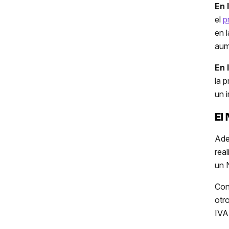
En 
el
p
en 
aum
En 
la 
un 
El
Ade
rea
un 
Con
otr
IVA