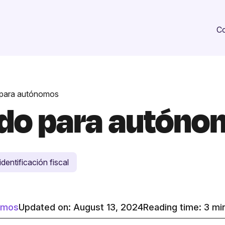
Co
 para autónomos
ado para autón
dentificación fiscal
nomos
Updated on: August 13, 2024
Reading time:
3
mi