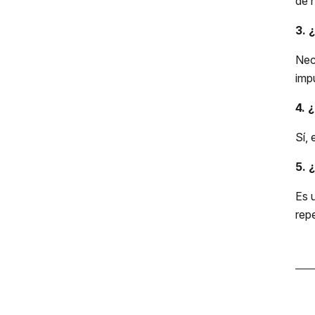
de 
3. 
Nec
imp
4. 
Sí, 
5. 
Es 
rep