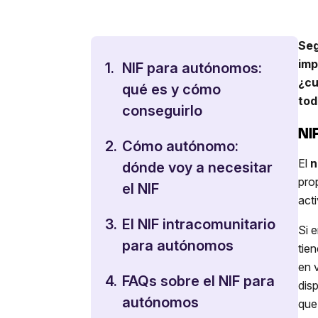
Seg
imp
1.
NIF para autónomos:
¿cu
qué es y cómo
tod
conseguirlo
NI
2.
Cómo autónomo:
El
n
dónde voy a necesitar
pro
el NIF
act
3.
El NIF intracomunitario
Si 
para autónomos
tie
en 
4.
FAQs sobre el NIF para
dis
autónomos
que