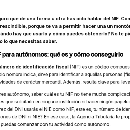
uro que de una forma u otra has oído hablar del NIF. C
rescindible, porque te va a permitir hacer una un mont
ándo hay que usarlo y cómo puedes obtenerlo? No te pie
o lo que necesitas saber.
F para autónomos: qué es y cómo conseguirlo
úmero de identificación fiscal
(NIF) es un código compuest
pio nombre indica, sirve para identificar a aquellas personas (fí
ividades de carácter mercantil. Además, resulta clave para llev
eres autónomo, saber cuál es tu NIF no tiene mucha complicaci
nes que solicitarlo en ninguna institución ni hacer ningún papele
vez del DNI usarás el NIE como NIF, este es, tu número de ident
pones de DNI ni NIE? En ese caso, la Agencia Tributaria te pro
 puedas comenzar con tu actividad como autónomo.