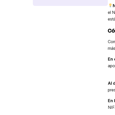
el 
est
Có
Com
más
En 
apo
Al 
pre
En 
NIF