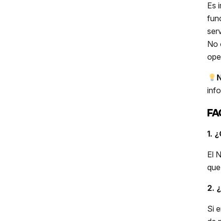
Es 
fun
ser
No 
ope
inf
FA
1. 
El 
que
2. 
Si 