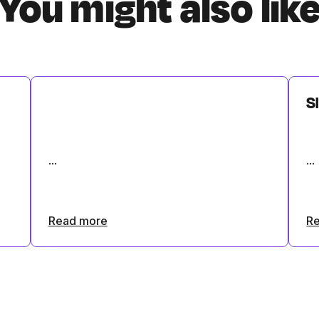
You might also lik
Sl
...
...
Read more
R