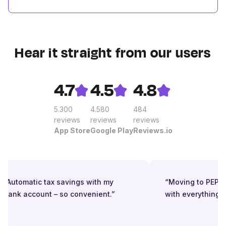
Hear it straight from our users
4.7
4.5
4.8
5.300
4.580
484
reviews
reviews
reviews
App Store
Google Play
Reviews.io
“Automatic tax savings with my
“Moving to PEPPO
bank account – so convenient.”
with everything in