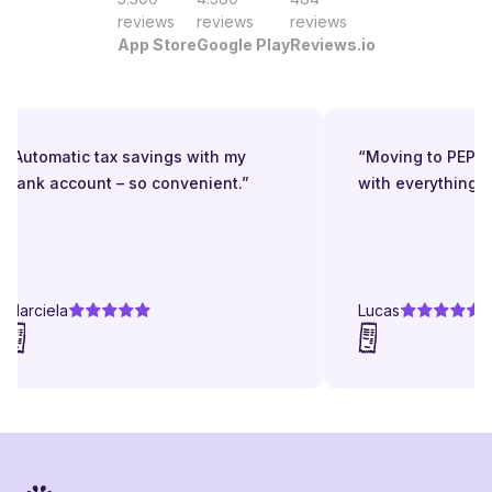
reviews
reviews
reviews
App Store
Google Play
Reviews.io
“Automatic tax savings with my
“Moving to PEPPO
bank account – so convenient.”
with everything in
Marciela
Lucas