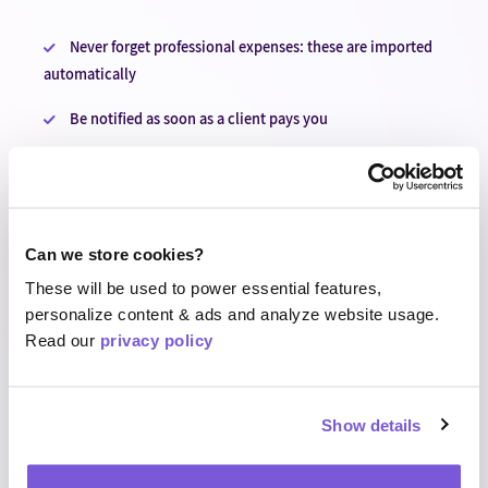
Never forget professional expenses: these are imported
automatically
Be notified as soon as a client pays you
We compare your balance and future payments
deadlines
Can we store cookies?
These will be used to power essential features,
personalize content & ads and analyze website usage.
Accountable Banking
Read our
privacy policy
Devenez indépendant
Prix
Show details
Webinaires gratuits