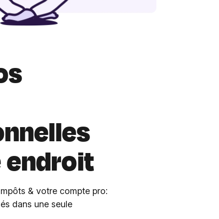
os
onnelles
endroit
 impôts & votre compte pro:
sés dans une seule