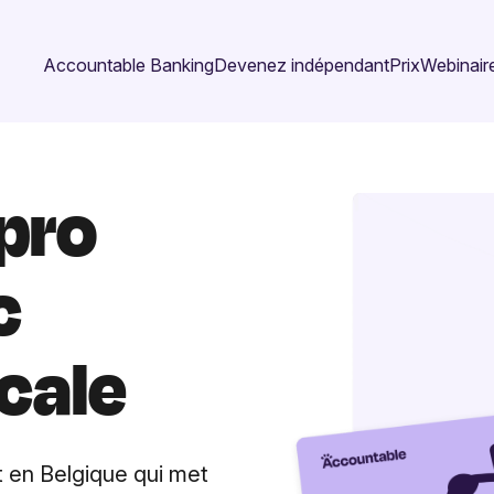
Accountable Banking
Devenez indépendant
Prix
Webinaire
pro
c
cale
t en Belgique qui met