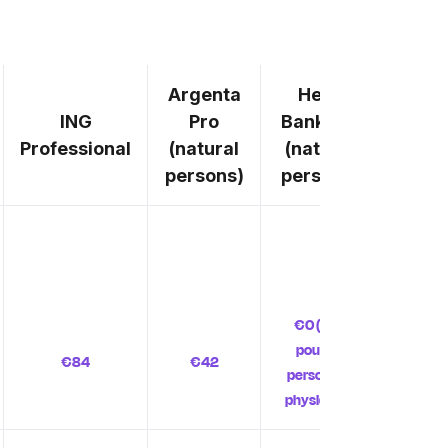
Argenta
Hello
ING
Pro
Bank Pro
Rev
Professional
(natural
(natural
Busi
persons)
persons)
€0 (Que
pour les
€84
€42
€1
personnes
physiques)