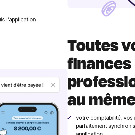
s l'application
Toutes v
finances
professi
au même 
votre comptabilité, vos
parfaitement synchroni
application.