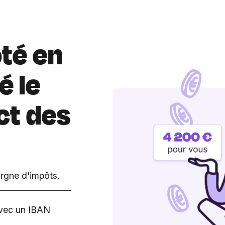
té en
é le
ct des
rgne d'impôts.
vec un IBAN