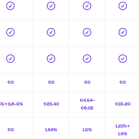
€0
€0
€0
€0
€4.54–
€5 + 0,6–5%
€25.40
€15-20
€6.05
1.21% +
€0
1.94%
1.5%
1.9%