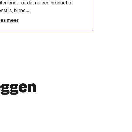
itenland – of dat nu een product of
enst is, binne...
ees meer
eggen