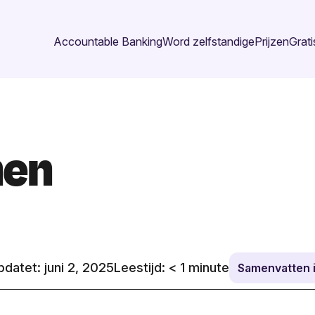
Accountable Banking
Word zelfstandige
Prijzen
Grati
nen
datet: juni 2, 2025
Leestijd:
< 1
minute
Samenvatten 