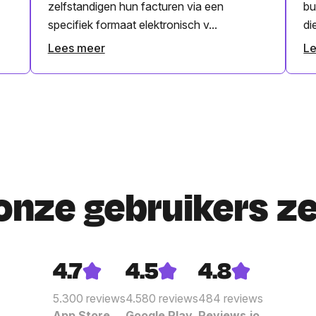
zelfstandigen hun facturen via een
bu
specifiek formaat elektronisch v...
di
Lees meer
L
onze gebruikers z
4.7
4.5
4.8
5.300
reviews
4.580
reviews
484
reviews
App Store
Google Play
Reviews.io