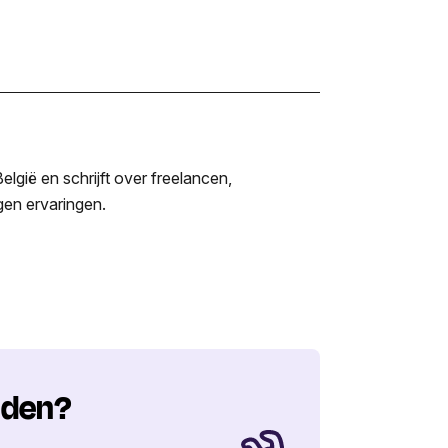
lgië en schrijft over freelancen,
igen ervaringen.
nden?