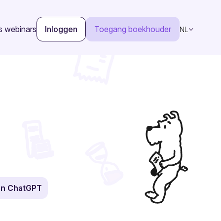
s webinars
Inloggen
Toegang boekhouder
NL
in ChatGPT