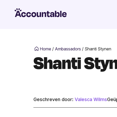
Home
/
Ambassadors
/
Shanti Stynen
Shanti Sty
Geschreven door:
Valesca Wilms
Geüp