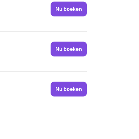
Slim aft
Nu boeken
03 Se
Van star
Nu boeken
16 Se
Auteursr
Nu boeken
17 Se