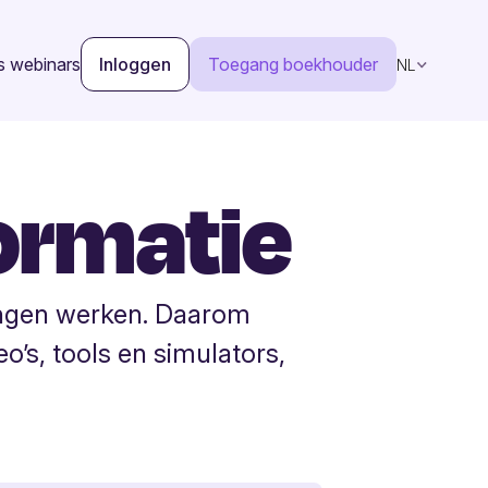
s webinars
Inloggen
Toegang boekhouder
NL
formatie
ingen werken. Daarom
eo’s, tools en simulators,