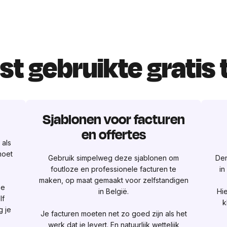
t gebruikte gratis 
Sjablonen voor facturen
en offertes
 als
moet
Gebruik simpelweg deze sjablonen om
Den
foutloze en professionele facturen te
in
maken, op maat gemaakt voor zelfstandigen
ze
in België.
Hie
lf
k
g je
Je facturen moeten net zo goed zijn als het
werk dat je levert. En natuurlijk wettelijk