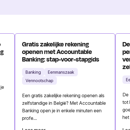
o
Gratis zakelijke rekening
De
ng
openen met Accountable
pe
Banking: stap-voor-stapgids
ve
ze
Banking
Eenmanszaak
E
Vennootschap
 je
De 
Een gratis zakelijke rekening openen als
tot
zelfstandige in België? Met Accountable
goe
Banking open je in enkele minuten een
het 
profe...
Lees meer
Le