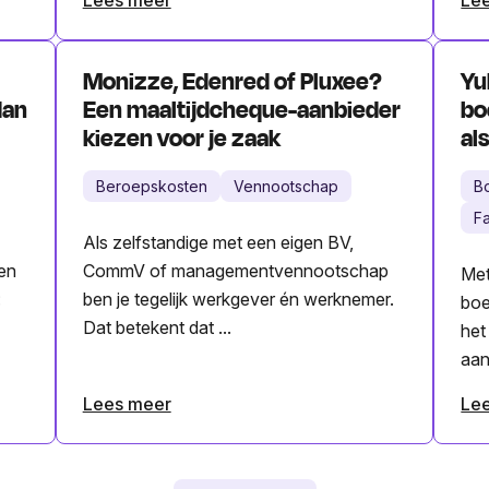
Monizze, Edenred of Pluxee?
Yu
dan
Een maaltijdcheque-aanbieder
bo
kiezen voor je zaak
al
Beroepskosten
Vennootschap
B
Fa
Als zelfstandige met een eigen BV,
 en
CommV of managementvennootschap
Met
:
ben je tegelijk werkgever én werknemer.
boe
Dat betekent dat ...
het
aan
Lees meer
Le