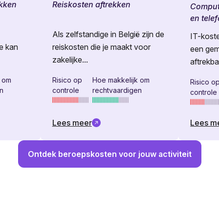
ekken
Reiskosten aftrekken
Compute
en tele
Als zelfstandige in België zijn de
IT-koste
e kan
reiskosten die je maakt voor
een gem
zakelijke...
aftrekba
k om
Risico op
Hoe makkelijk om
Risico o
en
controle
rechtvaardigen
controle
Lees meer
Lees m
Ontdek beroepskosten voor jouw activiteit