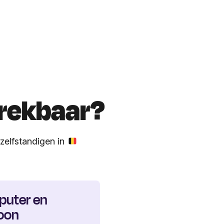
trekbaar?
 zelfstandigen in
uter en
foon