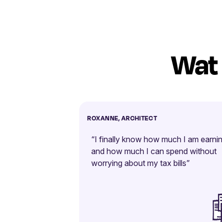
Wat 
ROXANNE, ARCHITECT
“I finally know how much I am earni
and how much I can spend without
worrying about my tax bills”