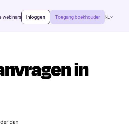
s webinars
Inloggen
Toegang boekhouder
NL
nvragen in
nder dan