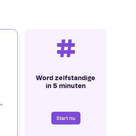
#
Word zelfstandige
in 5 minuten
w-
Start nu