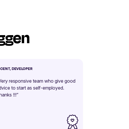
eggen
NCENT, DEVELOPER
Very responsive team who give good
dvice to start as self-employed.
hanks !!!”