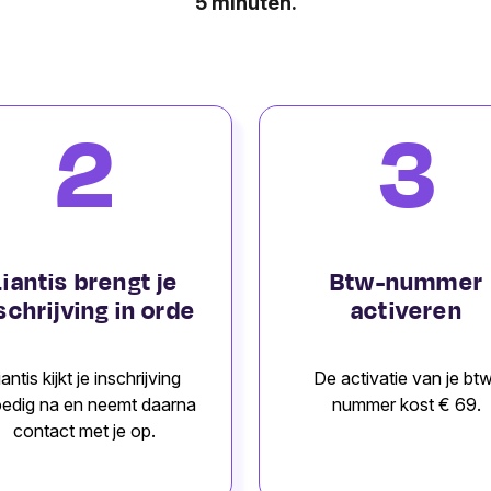
5 minuten.
2
3
Liantis brengt je
Btw-nummer
schrijving in orde
activeren
iantis kijkt je inschrijving
De activatie van je bt
edig na en neemt daarna
nummer kost € 69.
contact met je op.