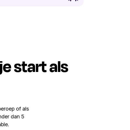
e start als
beroep of als
inder dan 5
ble.