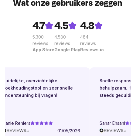
Wat onze gebruikers zeggen
4.7
4.5
4.8
5.300
4.580
484
reviews
reviews
reviews
App Store
Google Play
Reviews.io
Duidelijke, overzichtelijke
Snelle respons. Alt
boekhoudingstool en zeer snelle
behulpzaam. Helde
ondersteuning bij vragen!
steeds geduldig.
Danie Reniers
Sahar Ehsani
01/05/2026