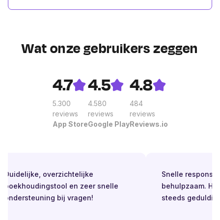
Wat onze gebruikers zeggen
4.7
4.5
4.8
5.300
4.580
484
reviews
reviews
reviews
App Store
Google Play
Reviews.io
Duidelijke, overzichtelijke
Snelle respons. Alt
boekhoudingstool en zeer snelle
behulpzaam. Helde
ondersteuning bij vragen!
steeds geduldig.