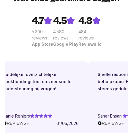
4.7
4.5
4.8
5.300
4.580
484
reviews
reviews
reviews
App Store
Google Play
Reviews.io
Duidelijke, overzichtelijke
Snelle respons. Alt
boekhoudingstool en zeer snelle
behulpzaam. Helde
ondersteuning bij vragen!
steeds geduldig.
Danie Reniers
Sahar Ehsani
01/05/2026