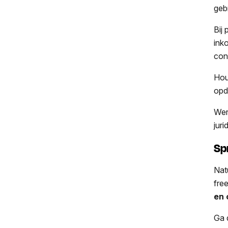
geb
Bij
ink
con
Hou
opd
Wer
jur
Sp
Natu
fre
en 
Ga 