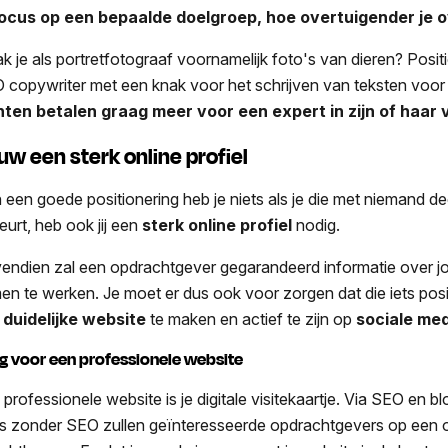
focus op een bepaalde doelgroep, hoe overtuigender je 
k je als portretfotograaf voornamelijk foto's van dieren? Positi
 copywriter met een knak voor het schrijven van teksten voo
nten betalen graag meer voor een expert in zijn of haar 
uw een sterk online profiel
 een goede positionering heb je niets als je die met niemand de
eurt, heb ook jij een
sterk online profiel
nodig.
endien zal een opdrachtgever gegarandeerd informatie over jo
en te werken. Je moet er dus ook voor zorgen dat die iets positi
n
duidelijke website
te maken en actief te zijn op
sociale me
g voor een professionele website
 professionele website is je digitale visitekaartje. Via SEO en 
fs zonder SEO zullen geïnteresseerde opdrachtgevers op een 