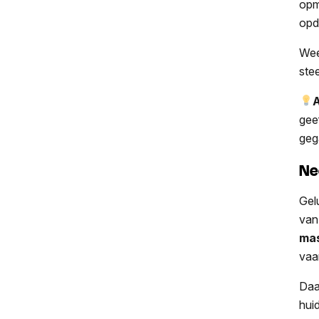
opm
opd
Wee
ste
A
gee
geg
Ne
Gel
van
ma
vaa
Daa
hui