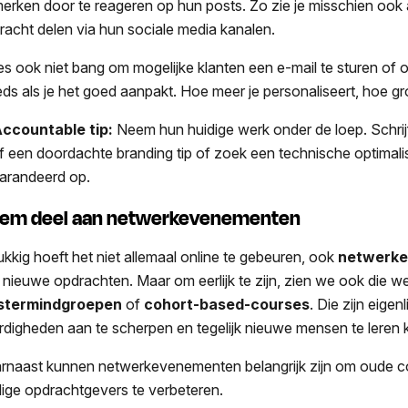
erken door te reageren op hun posts. Zo zie je misschien ook 
racht delen via hun sociale media kanalen.
s ook niet bang om mogelijke klanten een e-mail te sturen of o
eds als je het goed aanpakt. Hoe meer je personaliseert, hoe g
ccountable tip:
Neem hun huidige werk onder de loep. Schrij
f een doordachte branding tip of zoek een technische optimalis
arandeerd op.
em deel aan netwerkevenementen
ukkig hoeft het niet allemaal online te gebeuren, ook
netwerk
 nieuwe opdrachten. Maar om eerlijk te zijn, zien we ook die w
stermindgroepen
of
cohort-based-courses
. Die zijn eigenl
rdigheden aan te scherpen en tegelijk nieuwe mensen te leren
rnaast kunnen netwerkevenementen belangrijk zijn om oude cont
dige opdrachtgevers te verbeteren.