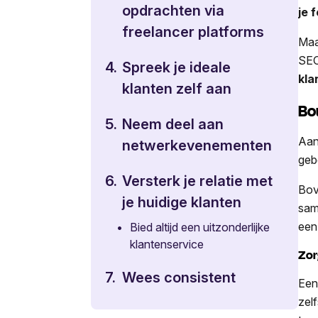
opdrachten via
je 
freelancer platforms
Maa
SEO
4.
Spreek je ideale
kla
klanten zelf aan
Bo
5.
Neem deel aan
Aan
netwerkevenementen
geb
6.
Versterk je relatie met
Bov
je huidige klanten
sam
ee
•
Bied altijd een uitzonderlijke
klantenservice
Zor
7.
Wees consistent
Een
zel