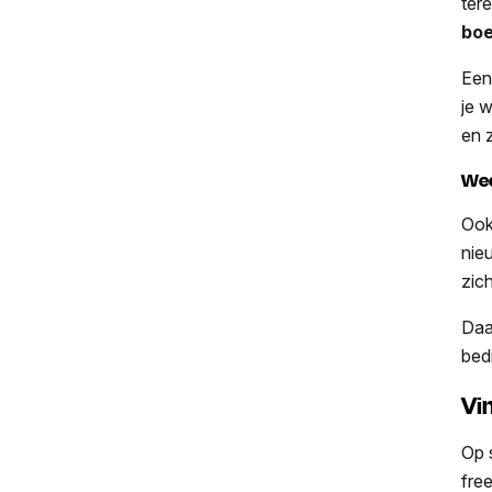
ter
boe
Een
je 
en 
Wee
Ook
nie
zic
Daa
bed
Vi
Op 
fre