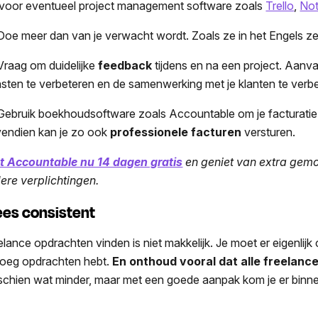
rvoor eventueel project management software zoals
Trello
,
Not
oe meer dan van je verwacht wordt. Zoals ze in het Engels z
raag om duidelijke
feedback
tijdens en na een project. Aanvaa
nsten te verbeteren en de samenwerking met je klanten te verb
ebruik boekhoudsoftware zoals Accountable om je facturatie e
endien kan je zo ook
professionele facturen
versturen.
t Accountable nu 14 dagen gratis
en geniet van extra gemo
ere verplichtingen.
es consistent
elance opdrachten vinden is niet makkelijk. Je moet er eigenlij
oeg opdrachten hebt.
En onthoud vooral dat alle freelanc
schien wat minder, maar met een goede aanpak kom je er binn