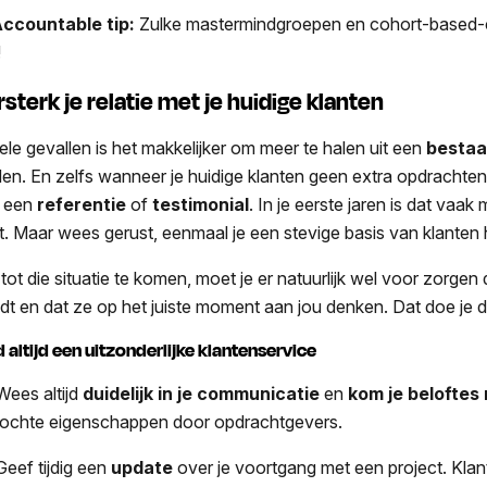
ccountable tip:
Zulke mastermindgroepen en cohort-based-co
!
sterk je relatie met je huidige klanten
vele gevallen is het makkelijker om meer te halen uit een
bestaa
den. En zelfs wanneer je huidige klanten geen extra opdrachten
 een
referentie
of
testimonial
. In je eerste jaren is dat vaak 
t. Maar wees gerust, eenmaal je een stevige basis van klanten he
tot die situatie te komen, moet je er natuurlijk wel voor zorgen 
dt en dat ze op het juiste moment aan jou denken. Dat doe je d
d altijd een uitzonderlijke klantenservice
ees altijd
duidelijk in je communicatie
en
kom je beloftes
ochte eigenschappen door opdrachtgevers.
eef tijdig een
update
over je voortgang met een project. Klan