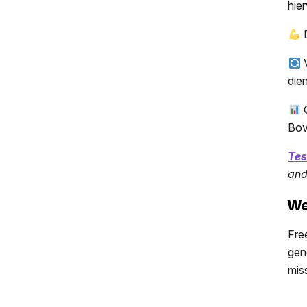
hie
D
V
die
G
Bov
Tes
and
We
Fre
gen
mis