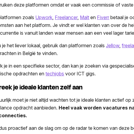
ruiken deze platformen omdat er vaak een commissie of vaste
 platformen zoals
Upwork
,
Freelancer
,
Malt
en
Fiverr
betaal je o
omsten aan het platform. Je vindt er wel klanten van over de he
currentie is vanuit landen waar mensen aan een veel lager tar
 je het liever lokaal, gebruik dan platformen zoals
Jellow
,
freel
rachten in België te vinden.
k je in een specifieke sector, dan kan je zoeken via gespecial
idische opdrachten en
techjobs
voor ICT gigs.
reek je ideale klanten zelf aan
urlijk moet je niet altijd wachten tot je ideale klanten actief o
elance opdracht aanbieden.
Heel vaak worden vacatures nam
connecties.
dus proactief aan de slag om op de radar te komen van deze bed