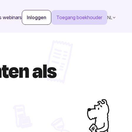
s webinars
Inloggen
Toegang boekhouder
NL
ten als