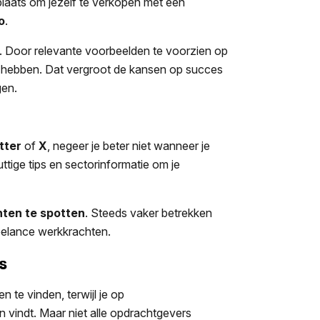
plaats om jezelf te verkopen met een
o
.
n. Door relevante voorbeelden te voorzien op
p hebben. Dat vergroot de kansen op succes
gen.
tter
of
X
, negeer je beter niet wanneer je
ttige tips en sectorinformatie om je
hten te spotten
. Steeds vaker betrekken
reelance werkkrachten.
ms
 te vinden, terwijl je op
n vindt. Maar niet alle opdrachtgevers