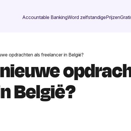
Accountable Banking
Word zelfstandige
Prijzen
Grati
uwe opdrachten als freelancer in België?
 nieuwe opdrach
in België?