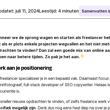
datet: juli 11, 2024
Leestijd:
4
minuten
Samenvatten 
neer we de sprong wagen en starten als freelancer he
 als er plots enkele projecten wegvallen en het niet me
rachten te vinden? Dan zal een goede mix van online aa
pen naar betere tijden. Zo pak je het aan.
rk aan je positionering
 freelancer specialiseer je in een bepaald vak. Daarnaast focus 
tretfotograaf, full-stack developer of SEO copywriter. Helaas i
urrentie is.
sneller nieuwe opdrachten te vinden, of zelfs freelance werk v
cifiek mogelijk zijn
. Denk dus nog eens heel diep na over je p