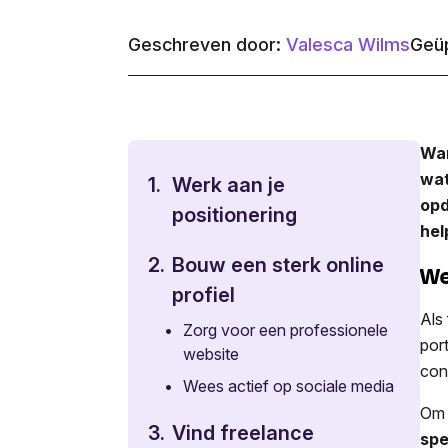
Geschreven door:
Valesca Wilms
Geüp
Wan
wat
1.
Werk aan je
opd
positionering
hel
2.
Bouw een sterk online
We
profiel
Als
•
Zorg voor een professionele
por
website
conc
•
Wees actief op sociale media
Om 
3.
Vind freelance
spe