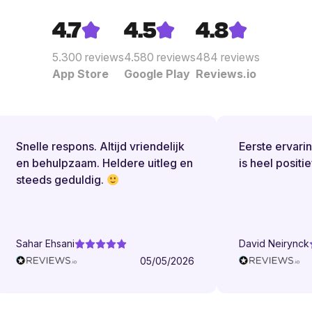
4.7
4.5
4.8
5.300
reviews
4.580
reviews
484
reviews
App Store
Google Play
Reviews.io
Snelle respons. Altijd vriendelijk
Eerste ervaring
en behulpzaam. Heldere uitleg en
is heel positief.
steeds geduldig.
Sahar Ehsani
David Neirynck
05/05/2026