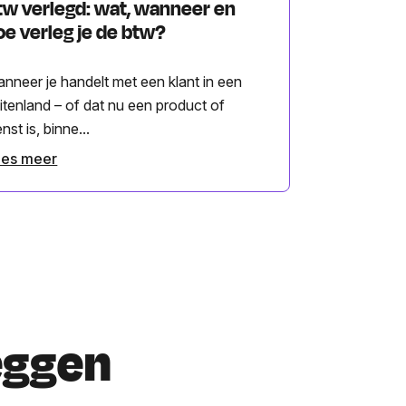
tw verlegd: wat, wanneer en
oe verleg je de btw?
nneer je handelt met een klant in een
itenland – of dat nu een product of
enst is, binne...
ees meer
eggen