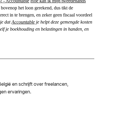
3! - Accountable
Hoe kan ik mijn tweedehands
bovenop het loon gerekend, dus tikt de
rrect in te brengen, en zeker geen fiscaal voordeel
 je dat
Accountable
je helpt deze gemengde kosten
zelf je boekhouding en belastingen in handen, en
lgië en schrijft over freelancen,
igen ervaringen.