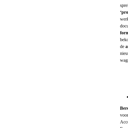
spre
‘pro
werk
docu
for
beko
de
a
nieu
wage
Ber
voor
Acco