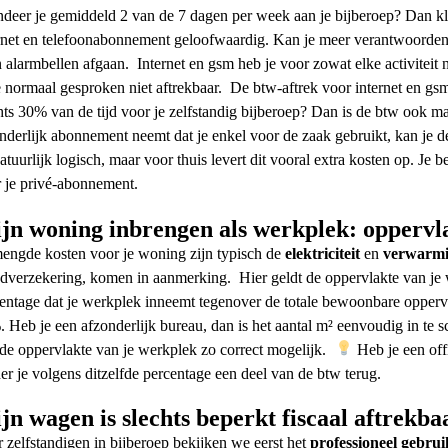
deer je gemiddeld 2 van de 7 dagen per week aan je bijberoep? Dan kl
rnet en telefoonabonnement geloofwaardig. Kan je meer verantwoorden, ma
 alarmbellen afgaan.
Internet en gsm heb je voor zowat elke activiteit
 normaal gesproken niet aftrekbaar.
De btw-aftrek voor internet en gs
hts 30% van de tijd voor je zelfstandig bijberoep? Dan is de btw ook 
nderlijk abonnement neemt dat je enkel voor de zaak gebruikt, kan je d
natuurlijk logisch, maar voor thuis levert dit vooral extra kosten op. Je be
 je privé-abonnement.
jn woning inbrengen als werkplek: oppervl
ngde kosten voor je woning zijn typisch de
elektriciteit
en
verwarm
ndverzekering, komen in aanmerking.
Hier geldt de oppervlakte van je 
entage dat je werkplek inneemt tegenover de totale bewoonbare opperv
.
Heb je een afzonderlijk bureau, dan is het aantal m² eenvoudig in te
de oppervlakte van je werkplek zo correct mogelijk.
Heb je een offi
er je volgens ditzelfde percentage een deel van de btw terug.
jn wagen is slechts beperkt fiscaal aftrekba
 zelfstandigen in bijberoep bekijken we eerst het
professioneel gebrui