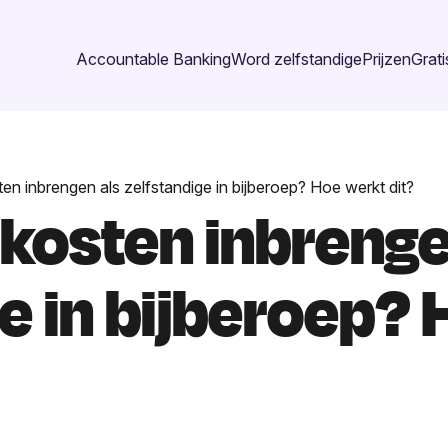
Accountable Banking
Word zelfstandige
Prijzen
Grati
 inbrengen als zelfstandige in bijberoep? Hoe werkt dit?
osten inbrenge
e in bijberoep?