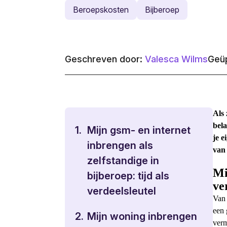
Beroepskosten
Bijberoep
Geschreven door:
Valesca Wilms
Geüp
Als 
bela
1.
Mijn gsm- en internet
je 
inbrengen als
van
zelfstandige in
Mi
bijberoep: tijd als
ve
verdeelsleutel
Van 
een 
2.
Mijn woning inbrengen
ver