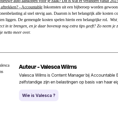
nieuwe auto aankopen voor je zaak? Dit is wat er verandert vanaf 202
 aftrekken? - Accountable
Inkomsten uit een bijberoep worden gewoon 
onenbelasting al snel stevig aan. Daarom is het belangrijk alle kosten co
aten liggen. De gemengde kosten spelen hierin een belangrijke rol.
Wist
ect in te brengen, en je daar bovenop nog extra tips geeft? Zo neem je 
je netto meer over.
Auteur - Valesca Wilms
Valesca Wilms is Content Manager bij Accountable Be
zelfstandige zijn en belastingen op basis van haar e
Wie is Valesca ?