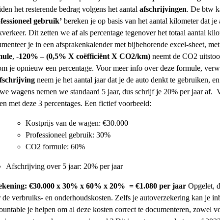
iden het resterende bedrag volgens het aantal
afschrijvingen
. De btw 
fessioneel gebruik’
bereken je op basis van het aantal kilometer dat je 
verkeer. Dit zetten we af als percentage tegenover het totaal aantal kil
menteer je in een afsprakenkalender met bijbehorende excel-sheet, met 
mule
, -
120% – (0,5% X coëfficiënt X CO2/km)
neemt de CO2 uitstoot
m je opnieuw een percentage. Voor meer info over deze formule, verwi
fschrijving
neem je het aantal jaar dat je de auto denkt te gebruiken, 
we wagens nemen we standaard 5 jaar, dus schrijf je 20% per jaar af.
n met deze 3 percentages. Een fictief voorbeeld:
Kostprijs van de wagen:
€30.000
Professioneel gebruik:
30%
CO2 formule:
60%
Afschrijving over 5 jaar:
20% per jaar
ekening:
€30.000 x 30% x 60% x 20% = €1.080 per jaar
Opgelet, 
 de verbruiks- en onderhoudskosten. Zelfs je autoverzekering kan je in
untable je helpen om al deze kosten correct te documenteren, zowel vo