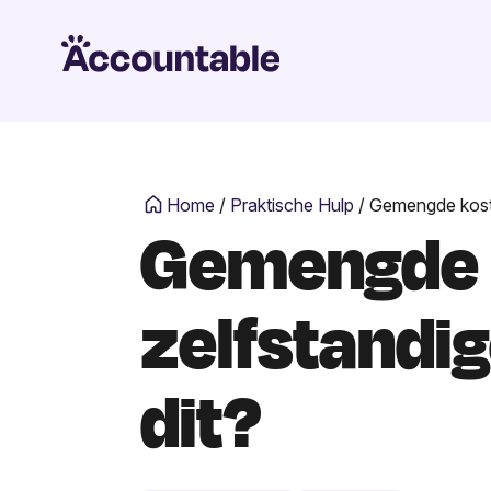
Home
/
Praktische Hulp
/
Gemengde kosten
Gemengde k
zelfstandig
dit?