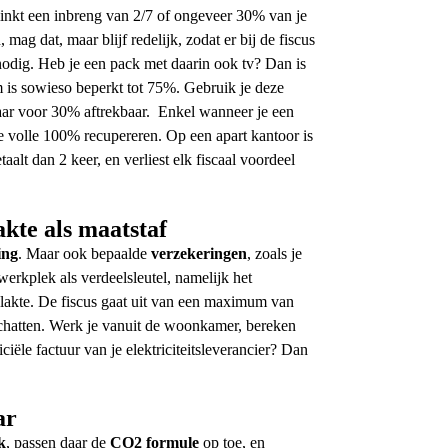
inkt een inbreng van 2/7 of ongeveer 30% van je
g dat, maar blijf redelijk, zodat er bij de fiscus
 nodig. Heb je een pack met daarin ook tv? Dan is
m is sowieso beperkt tot 75%. Gebruik je deze
maar voor 30% aftrekbaar.
Enkel wanneer je een
e volle 100% recupereren. Op een apart kantoor is
taalt dan 2 keer, en verliest elk fiscaal voordeel
akte als maatstaf
ing
. Maar ook bepaalde
verzekeringen
, zoals je
werkplek als verdeelsleutel, namelijk het
lakte. De fiscus gaat uit van een maximum van
 schatten. Werk je vanuit de woonkamer, bereken
ciële factuur van je elektriciteitsleverancier? Dan
ar
k
, passen daar de
CO2 formule
op toe, en