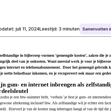
datet: juli 11, 2024
Leestijd:
3
minuten
Samenvatten 
zelfstandige in bijberoep vormen ‘gemengde kosten’, zaken die je z
ngrijk deel van je onkosten. Want meestal werk je voor je bijberoe
eigen internet en telefoonabonnement.
Door het gemengd gebruik kun
 je netto belastbaar inkomen, en je recupereert ook maar een gede
jn gsm- en internet inbrengen als zelfstandig
rdeelsleutel
zodra je een btw-nummer hebt, ‘verhuis’ je best je gsm- en internetabonn
gewone afrekening inclusief btw. Als zelfstandige wil je echter een fac
meld.
Hoeveel je van de kosten mag inbrengen hangt af van de tijd die je