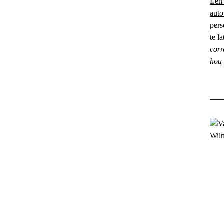
Een 
auto
pers
te l
corr
hou 