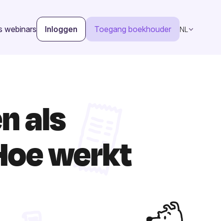
s webinars
Inloggen
Toegang boekhouder
NL
n als
 Hoe werkt