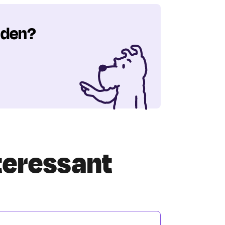
nden?
nteressant