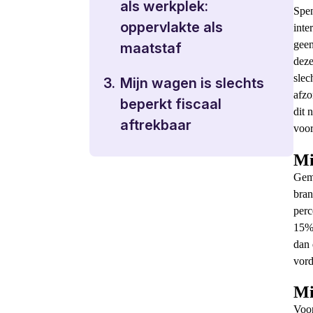
als werkplek:
Spen
oppervlakte als
inte
geen
maatstaf
deze
slec
3.
Mijn wagen is slechts
afzo
beperkt fiscaal
dit 
aftrekbaar
voor
Mi
Geme
bra
perc
15%
dan 
vord
Mi
Voor