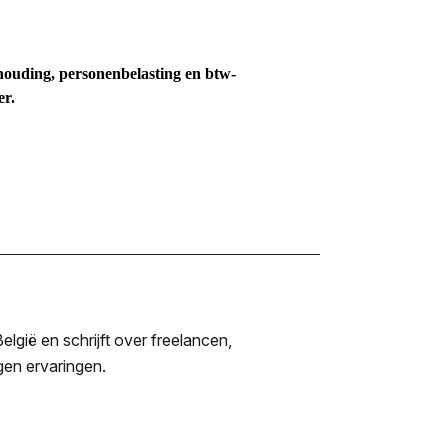
houding, personenbelasting en btw-
er.
lgië en schrijft over freelancen,
igen ervaringen.