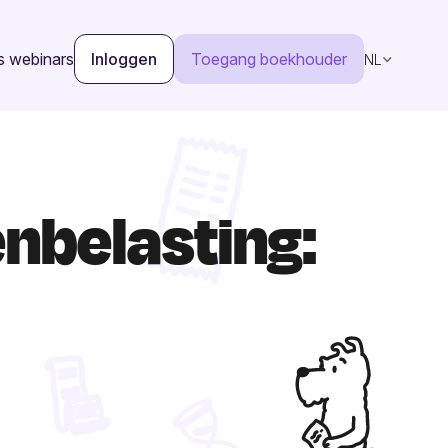
s webinars
Inloggen
Toegang boekhouder
NL
enbelasting: