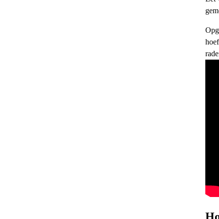
geme
Opge
hoef
rade
Ho