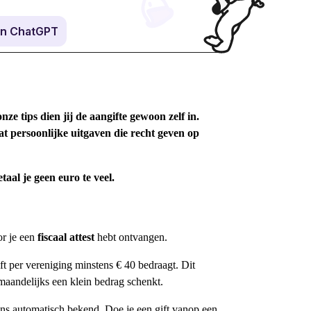
in ChatGPT
ze tips dien jij de aangifte gewoon zelf in.
at persoonlijke uitgaven die recht geven op
taal je geen euro te veel.
or je een
fiscaal attest
hebt ontvangen.
gift per vereniging minstens € 40 bedraagt. Dit
maandelijks een klein bedrag schenkt.
vens automatisch bekend. Doe je een gift vanop een