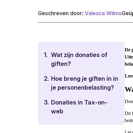
Geschreven door:
Valesca Wilms
Geüp
De 
1.
Wat zijn donaties of
Uite
giften?
bela
Lees
2.
Hoe breng je giften in in
je personenbelasting?
Wa
Dona
3.
Donaties in Tax-on-
web
Dit 
bedr
Let 