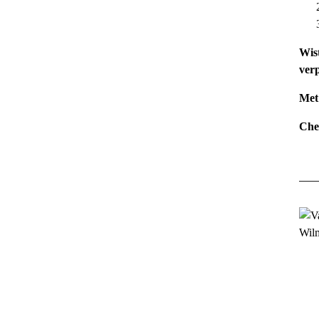
Wis
verp
Met
Che