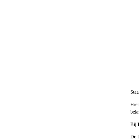
Staa
Hier
bela
Bij
De f