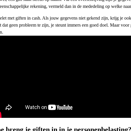
enschappelijke rekening, vermeld dan in de mededeling op welke naam j
let met giften in cash. Als jouw gegevens niet gekend zijn, krijg je ook 
t dat geen probleem te zijn, je steunt immers een goed doel. Maar voor 
n.
e breng je giften in in je personenbelasting