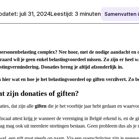
datet: juli 31, 2024
Leestijd:
3
minuten
Samenvatten 
personenbelasting complex?
Nee hoor, met de nodige aandacht en on
raard wil je geen enkel belastingvoordeel missen.
Zo zijn er heel w
stingvermindering. Donaties breng je altijd afzonderlijk in.
 hier wat en hoe je het belastingvoordeel op giften verzilvert. Zo be
t zijn donaties of giften?
ties, dat zijn alle
giften
die je het voorbije jaar hebt gedaan en waarvo
fiscaal attest krijg je wanneer de vereniging in België erkend is, en de 
ag mag ook uit meerdere stortingen bestaan. Geen probleem dus als je 
wel, een gift staat steeds op naam. Via een overschrijving zijn je gege