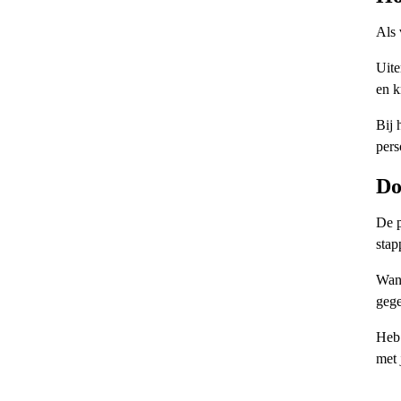
Als 
Uite
en k
Bij 
pers
Do
De p
stap
Wann
gege
Heb 
met 