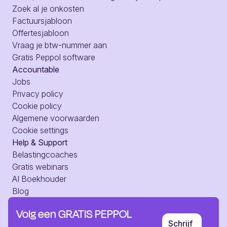
Zoek al je onkosten
Factuursjabloon
Offertesjabloon
Vraag je btw-nummer aan
Gratis Peppol software
Accountable
Jobs
Privacy policy
Cookie policy
Algemene voorwaarden
Cookie settings
Help & Support
Belastingcoaches
Gratis webinars
AI Boekhouder
Blog
Hulpcentrum
Volg een GRATIS PEPPOL
Web toegang
Schrijf