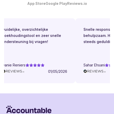
App Store
Google Play
Reviews.io
Duidelijke, overzichtelijke
Snelle respons. Al
boekhoudingstool en zeer snelle
behulpzaam. Held
ondersteuning bij vragen!
steeds geduldig.
Danie Reniers
Sahar Ehsani
01/05/2026