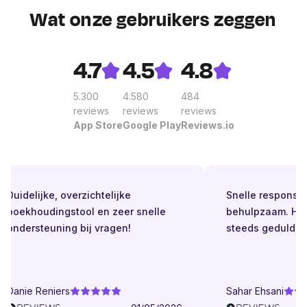
Wat onze gebruikers zeggen
4.7
4.5
4.8
5.300
4.580
484
reviews
reviews
reviews
App Store
Google Play
Reviews.io
Duidelijke, overzichtelijke
Snelle respons. Al
boekhoudingstool en zeer snelle
behulpzaam. Held
ondersteuning bij vragen!
steeds geduldig.
Danie Reniers
Sahar Ehsani