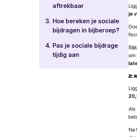
aftrekbaar
Lig
je 
3.
Hoe bereken je sociale
Doe 
bijdragen in bijberoep?
fisc
4.
Pas je sociale bijdrage
Bli
tijdig aan
om 
lat
2: 
Lig
20,
Als
bet
Na 