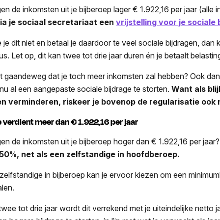
gen de inkomsten uit je bijberoep lager € 1.922,16 per jaar (all
via je sociaal secretariaat een
vrijstelling voor je sociale
je dit niet en betaal je daardoor te veel sociale bijdragen, dan kri
us. Let op, dit kan twee tot drie jaar duren én je betaalt belasti
jkt gaandeweg dat je toch meer inkomsten zal hebben? Ook dan c
nu al een aangepaste sociale bijdrage te storten.
Want als bli
en verminderen, riskeer je bovenop de regularisatie ook
Je verdient meer dan € 1.922,16 per jaar
gen de inkomsten uit je bijberoep hoger dan € 1.922,16 per jaar
50%, net als een zelfstandige in hoofdberoep.
 zelfstandige in bijberoep kan je ervoor kiezen om een minimu
alen.
twee tot drie jaar wordt dit verrekend met je uiteindelijke net