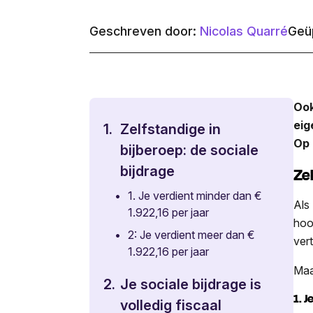
Geschreven door:
Nicolas Quarré
Geüp
Ook
eig
1.
Zelfstandige in
Op 
bijberoep: de sociale
bijdrage
Zel
•
1. Je verdient minder dan €
Als
1.922,16 per jaar
hoo
•
2: Je verdient meer dan €
ver
1.922,16 per jaar
Maa
2.
Je sociale bijdrage is
1. 
volledig fiscaal