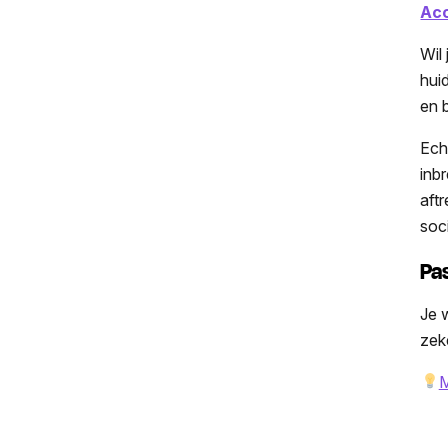
Acc
Wil
hui
en 
Ech
inb
aft
soc
Pas
Je w
zeke
M