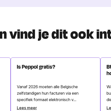
 vind je dit ook i
Is Peppol gratis?
B
h
Vanaf 2026 moeten alle Belgische
Wa
zelfstandigen hun facturen via een
bu
specifiek formaat elektronisch v...
di
Lees meer
L