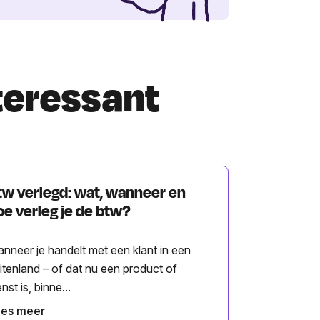
nteressant
tw verlegd: wat, wanneer en
oe verleg je de btw?
nneer je handelt met een klant in een
itenland – of dat nu een product of
enst is, binne...
ees meer