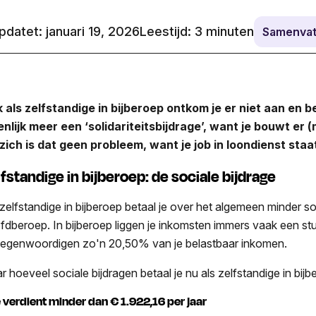
datet: januari 19, 2026
Leestijd:
3
minuten
Samenvat
 als zelfstandige in bijberoep ontkom je er niet aan en be
enlijk meer een ‘solidariteitsbijdrage’, want je bouwt er
zich is dat geen probleem, want je job in loondienst staat
fstandige in bijberoep: de sociale bijdrage
 zelfstandige in bijberoep betaal je over het algemeen minder so
fdberoep. In bijberoep liggen je inkomsten immers vaak een stuk
tegenwoordigen zo'n 20,50% van je belastbaar inkomen.
r hoeveel sociale bijdragen betaal je nu als zelfstandige in bij
Je verdient minder dan € 1.922,16 per jaar