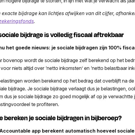
een hogere bijdrage te storten, in lijn met wat je verwacht als j
 exacte bijdrage kan lichtjes afwijken van dit cijfer, afhanke
zekeringsfonds
.
sociale bijdrage is volledig fiscaal aftrekbaar
nu het goede nieuws: je sociale bijdragen zijn 100% fisca
r bovenop wordt de sociale bijdrage zelf berekend op het be
 voor niets altijd over ‘netto inkomsten’ en ‘netto belastbaar in
belastingen worden berekend op het bedrag dat overblijft na de
iale bijdrage. Je sociale bijdrage verlaagt dus je belastingen, o
m dus je sociale bijdrage zo goed mogelijk af op je verwachtte
astingvoordeel te profiteren.
e bereken je sociale bijdragen in bijberoep?
Accountable app berekent automatisch hoeveel sociale b