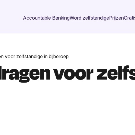
Accountable Banking
Word zelfstandige
Prijzen
Grati
en voor zelfstandige in bijberoep
dragen voor zelf