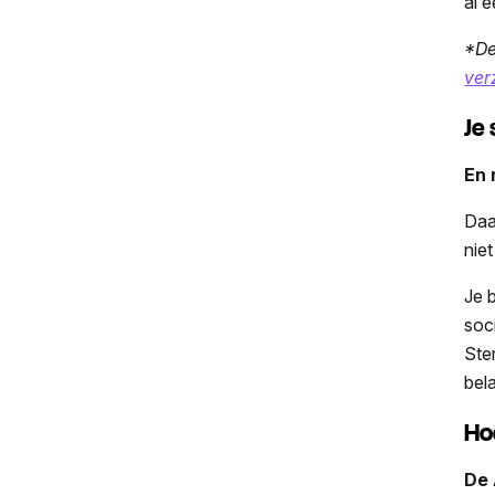
al 
*De
ver
Je 
En 
Daa
niet
Je 
soc
Ste
bel
Ho
De 