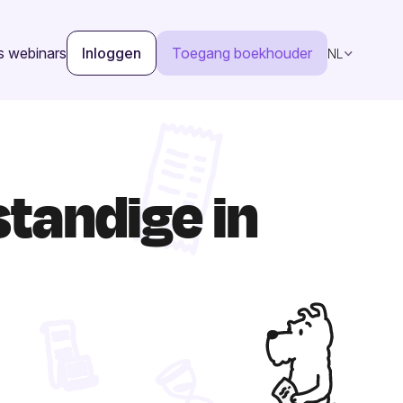
s webinars
Inloggen
Toegang boekhouder
NL
standige in