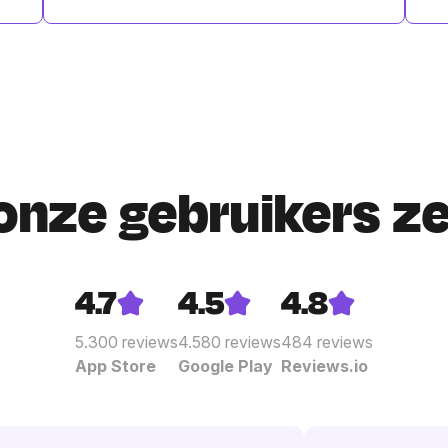
onze gebruikers z
4.7
4.5
4.8
5.300
reviews
4.580
reviews
484
reviews
App Store
Google Play
Reviews.io