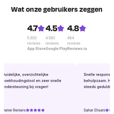
Wat onze gebruikers zeggen
4.7
4.5
4.8
5.300
4.580
484
reviews
reviews
reviews
App Store
Google Play
Reviews.io
Duidelijke, overzichtelijke
Snelle respons. Alt
boekhoudingstool en zeer snelle
behulpzaam. Helde
ondersteuning bij vragen!
steeds geduldig.
Danie Reniers
Sahar Ehsani