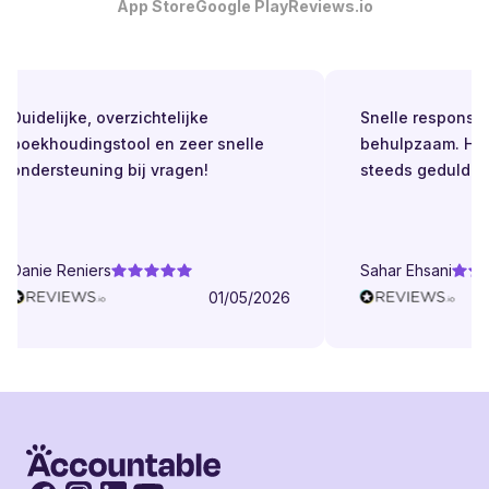
App Store
Google Play
Reviews.io
Duidelijke, overzichtelijke
Snelle respons. Al
boekhoudingstool en zeer snelle
behulpzaam. Held
ondersteuning bij vragen!
steeds geduldig.
Danie Reniers
Sahar Ehsani
01/05/2026