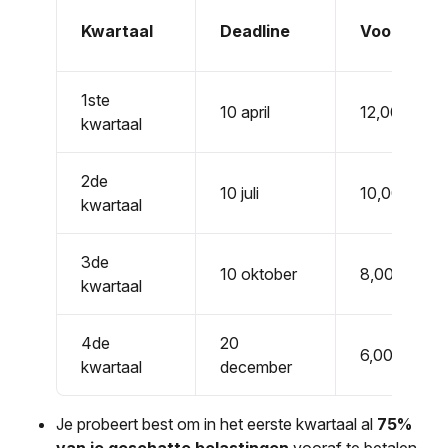
Kwartaal
Deadline
Voordeelp
1ste
10 april
12,00%
kwartaal
2de
10 juli
10,00%
kwartaal
3de
10 oktober
8,00%
kwartaal
4de
20
6,00%
kwartaal
december
Je probeert best om in het eerste kwartaal al
75%