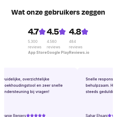
Wat onze gebruikers zeggen
4.7
4.5
4.8
5.300
4.580
484
reviews
reviews
reviews
App Store
Google Play
Reviews.io
Duidelijke, overzichtelijke
Snelle respons. Al
boekhoudingstool en zeer snelle
behulpzaam. Held
ondersteuning bij vragen!
steeds geduldig.
Danie Reniers
Sahar Ehsani