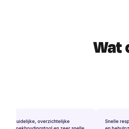
Wat 
Duidelijke, overzichtelijke
Snelle respon
boekhoudingstool en zeer snelle
en behulpzaa