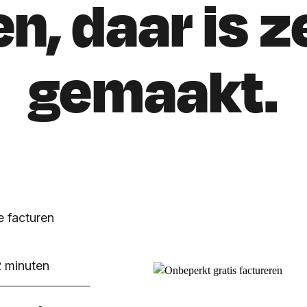
en, daar is z
gemaakt.
je facturen
2 minuten