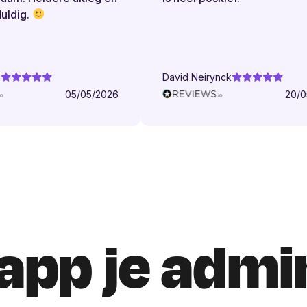
dig.
David Neirynck
05/05/2026
20/05/
app je admi