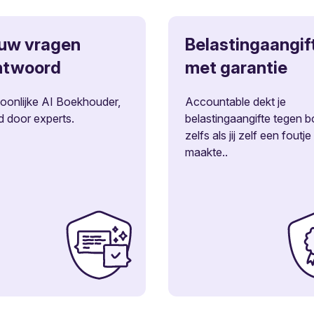
ouw vragen
Belastingaangif
ntwoord
met garantie
soonlijke AI Boekhouder,
Accountable dekt je
d door experts.
belastingaangifte tegen b
zelfs als jij zelf een foutje
maakte..