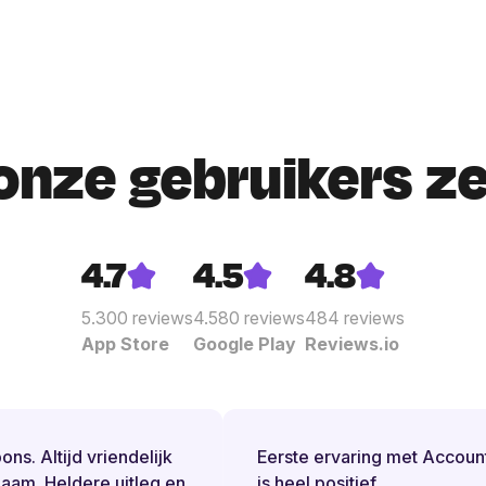
onze gebruikers z
4.7
4.5
4.8
5.300
reviews
4.580
reviews
484
reviews
App Store
Google Play
Reviews.io
s. Altijd vriendelijk
Eerste ervaring met Accounta
m. Heldere uitleg en
is heel positief.