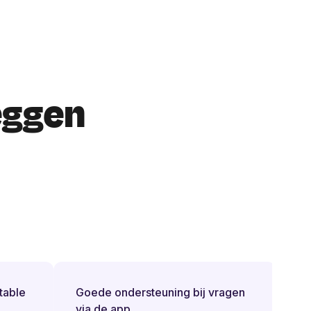
eggen
ble
Goede ondersteuning bij vragen
Supe
via de app.
comm