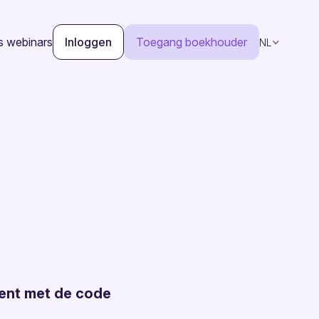
s webinars
Inloggen
Toegang boekhouder
NL
ent met de code