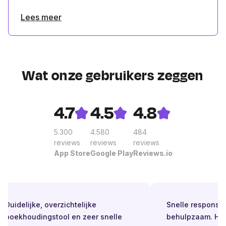
Lees meer
Wat onze gebruikers zeggen
4.7
4.5
4.8
5.300
4.580
484
reviews
reviews
reviews
App Store
Google Play
Reviews.io
Duidelijke, overzichtelijke
Snelle respons. Alt
boekhoudingstool en zeer snelle
behulpzaam. Helde