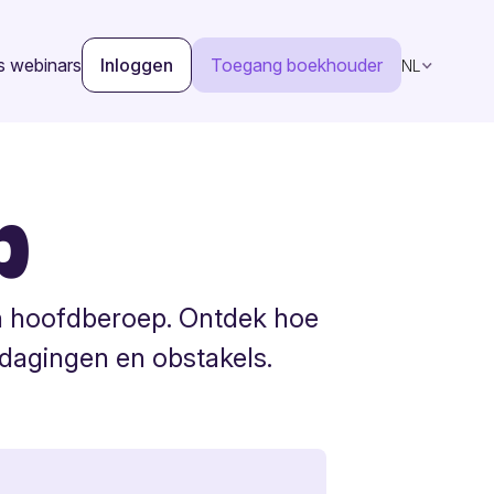
s webinars
Inloggen
Toegang boekhouder
NL
p
in hoofdberoep. Ontdek hoe
itdagingen en obstakels.