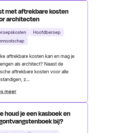
jst met aftrekbare kosten
or architecten
eroepskosten
Hoofdberoep
ennootschap
ke aftrekbare kosten kan en mag je
rengen als architect? Naast de
ische aftrekbare kosten voor alle
fstandigen, z...
es meer
e houd je een kasboek en
gontvangstenboek bij?