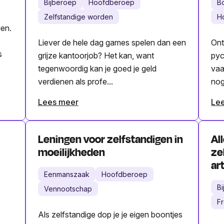
Bijberoep
Hoofdberoep
B
Zelfstandige worden
H
gen.
Liever de hele dag games spelen dan een
Ont
s
grijze kantoorjob? Het kan, want
pyc
tegenwoordig kan je goed je geld
vaa
verdienen als profe...
nog
Lees meer
Le
Leningen voor zelfstandigen in
Al
moeilijkheden
ze
ar
Eenmanszaak
Hoofdberoep
B
Vennootschap
F
Als zelfstandige dop je je eigen boontjes