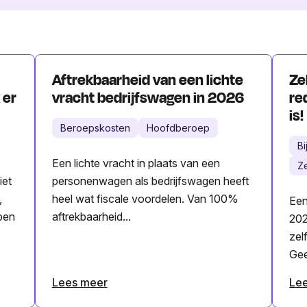
Aftrekbaarheid van een lichte
Ze
 er
vracht bedrijfswagen in 2026
re
is!
Beroepskosten
Hoofdberoep
B
Een lichte vracht in plaats van een
Z
iet
personenwagen als bedrijfswagen heeft
,
heel wat fiscale voordelen. Van 100%
Een
pen
aftrekbaarheid...
202
zel
Gee
Lees meer
Le