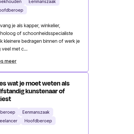
oekhouden
Eenmanszaak
oofdberoep
vang je als kapper, winkelier,
holoog of schoonheidsspecialiste
k kleinere bedragen binnen of werk je
 veel met c...
es meer
les wat je moet weten als
lfstandig kunstenaar of
tiest
ijberoep
Eenmanszaak
reelancer
Hoofdberoep