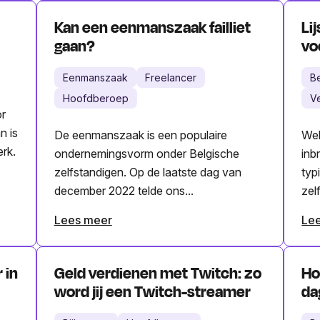
Kan een eenmanszaak failliet
Li
gaan?
vo
Eenmanszaak
Freelancer
B
Hoofdberoep
V
or
n is
De eenmanszaak is een populaire
Wel
rk.
ondernemingsvorm onder Belgische
inb
zelfstandigen. Op de laatste dag van
typ
december 2022 telde ons...
zel
Lees meer
Le
 in
Geld verdienen met Twitch: zo
Ho
word jij een Twitch-streamer
da