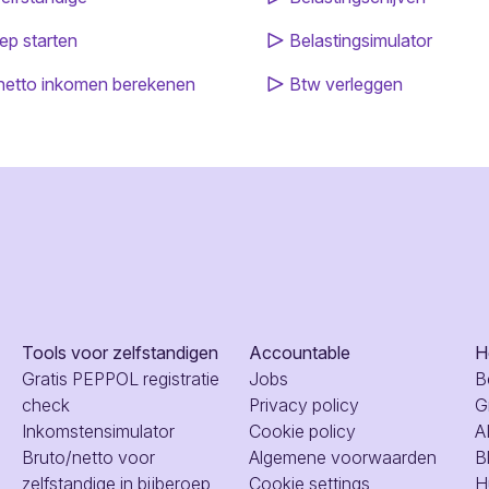
ep starten
Belastingsimulator
netto inkomen berekenen
Btw verleggen
Tools voor zelfstandigen
Accountable
H
Gratis PEPPOL registratie
Jobs
B
check
Privacy policy
G
Inkomstensimulator
Cookie policy
A
Bruto/netto voor
Algemene voorwaarden
B
zelfstandige in bijberoep
Cookie settings
H