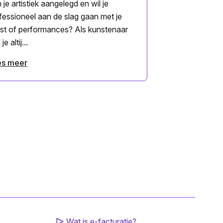
 je artistiek aangelegd en wil je
fessioneel aan de slag gaan met je
st of performances? Als kunstenaar
je altij...
es meer
Wat is e-facturatie?