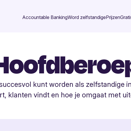
Accountable Banking
Word zelfstandige
Prijzen
Grati
Hoofdberoe
e succesvol kunt worden als zelfstandige 
art, klanten vindt en hoe je omgaat met u