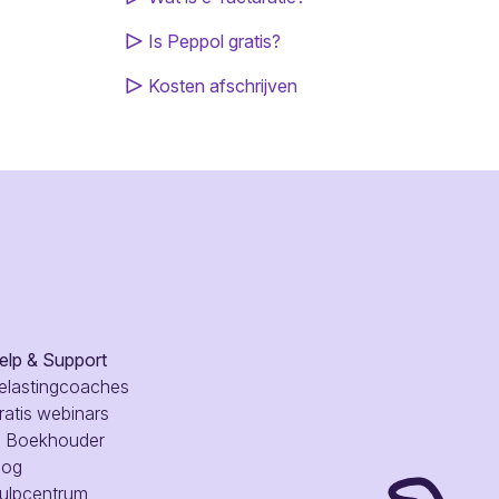
Is Peppol gratis?
Kosten afschrijven
elp & Support
elastingcoaches
ratis webinars
I Boekhouder
log
ulpcentrum