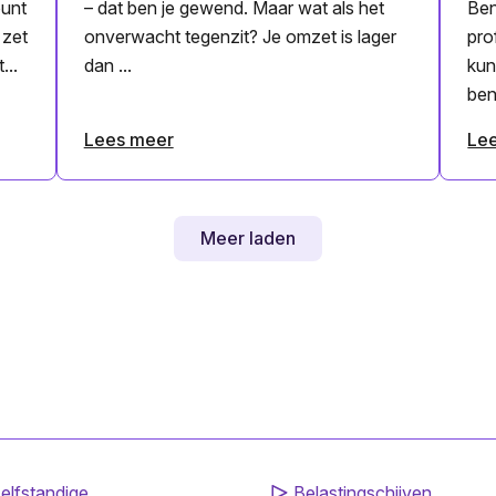
ount
– dat ben je gewend. Maar wat als het
Ben
 zet
onverwacht tegenzit? Je omzet is lager
pro
...
dan ...
kun
ben 
Lees meer
Le
Meer laden
elfstandige
Belastingschijven