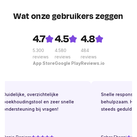
Wat onze gebruikers zeggen
4.7
4.5
4.8
5.300
4.580
484
reviews
reviews
reviews
App Store
Google Play
Reviews.io
Duidelijke, overzichtelijke
Snelle respons. Al
boekhoudingstool en zeer snelle
behulpzaam. Held
ondersteuning bij vragen!
steeds geduldig.