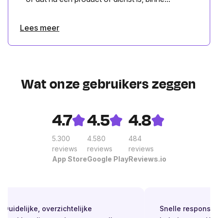
Lees meer
Wat onze gebruikers zeggen
4.7
4.5
4.8
5.300
4.580
484
reviews
reviews
reviews
App Store
Google Play
Reviews.io
Duidelijke, overzichtelijke
Snelle respons. Alt