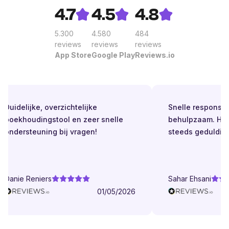
4.7
4.5
4.8
5.300
4.580
484
reviews
reviews
reviews
App Store
Google Play
Reviews.io
Duidelijke, overzichtelijke
Snelle respons. Alt
boekhoudingstool en zeer snelle
behulpzaam. Helde
ondersteuning bij vragen!
steeds geduldig.
Danie Reniers
Sahar Ehsani
01/05/2026