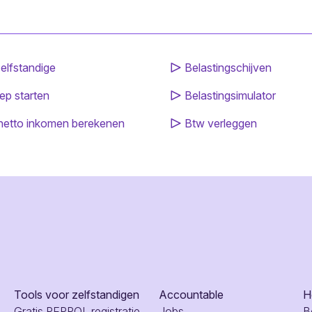
elfstandige
Belastingschijven
ep starten
Belastingsimulator
netto inkomen berekenen
Btw verleggen
Tools voor zelfstandigen
Accountable
H
Gratis PEPPOL registratie
Jobs
B