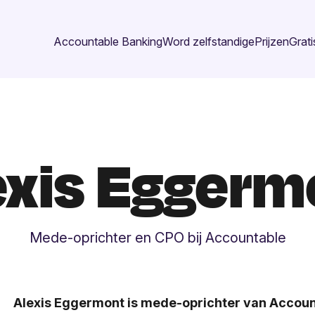
Accountable Banking
Word zelfstandige
Prijzen
Grati
exis Eggerm
Mede-oprichter en CPO bij Accountable
Alexis Eggermont is mede-oprichter van Accoun