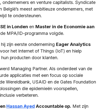
, ondernemers en venture capitalists. Syndicate
an België’s meest ambitieuze ondernemers, met
ijd te ondersteunen.
SE in Londen
en
Master in de
Economie aan
gende MPA/ID-programma volgde.
r hij zijn eerste onderneming
Eager Analytics
voor het Internet of Things (IoT) en hielp
an hun producten door klanten.
werd Managing Partner. Als onderdeel van de
rde applicaties met een focus op sociale
s de Wereldbank, USAID en de Gates Foundation
lossingen die epidemieën voorspellen,
inclusie verbeteren.
en
Hassan Ayed
Accountable op.
Met zijn