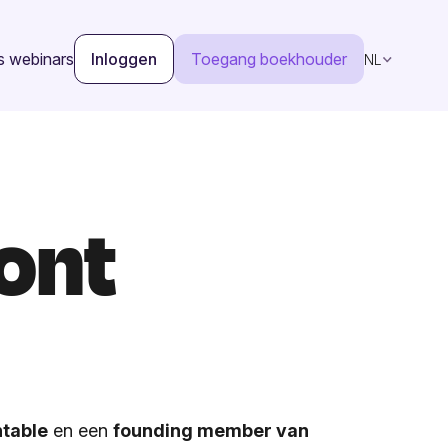
s webinars
Inloggen
Toegang boekhouder
NL
ont
table
en een
founding member van