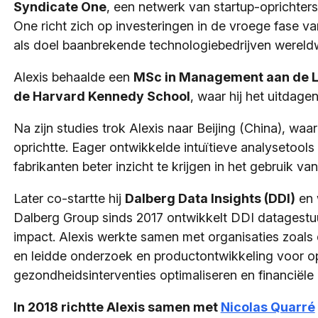
Syndicate One
, een netwerk van startup-oprichters
One richt zich op investeringen in de vroege fase v
als doel baanbrekende technologiebedrijven wereldw
Alexis behaalde een
MSc in Management aan de L
de Harvard Kennedy School
, waar hij het uitda
Na zijn studies trok Alexis naar Beijing (China), waa
oprichtte. Eager ontwikkelde intuïtieve analysetools 
fabrikanten beter inzicht te krijgen in het gebruik v
Later co-startte hij
Dalberg Data Insights (DDI)
en 
Dalberg Group sinds 2017 ontwikkelt DDI datagestuu
impact. Alexis werkte samen met organisaties zoal
en leidde onderzoek en productontwikkeling voor op
gezondheidsinterventies optimaliseren en financiële 
In 2018 richtte Alexis samen met
Nicolas Quarré