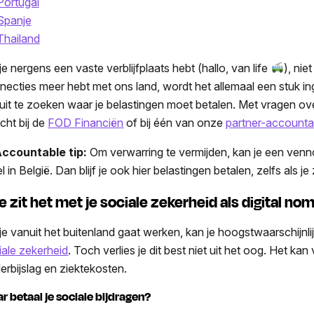
Portugal
Spanje
Thailand
je nergens een vaste verblijfplaats hebt (hallo, van life
), nie
necties meer hebt met ons land, wordt het allemaal een stuk ing
uit te zoeken waar je belastingen moet betalen. Met vragen over
cht bij de
FOD Financiën
of bij één van onze
partner-accounta
ccountable tip:
Om verwarring te vermijden, kan je een ven
l in België. Dan blijf je ook hier belastingen betalen, zelfs als je
e zit het met je sociale zekerheid als digital no
 je vanuit het buitenland gaat werken, kan je hoogstwaarschijnl
iale zekerheid
. Toch verlies je dit best niet uit het oog. Het ka
derbijslag en ziektekosten.
r betaal je sociale bijdragen?