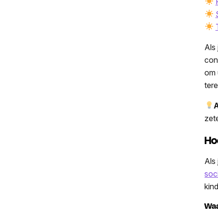
Als 
con
om 
tere
A
zete
Ho
Als
soc
kin
Waa