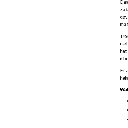
Daa
zak
gev
maa
Tre
nie
het
inb
Er 
hel
Wat