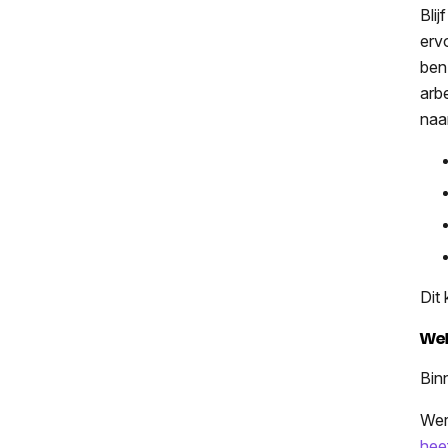
Blij
erv
ben
arb
naa
Dit
Wel
Bin
Wer
hee