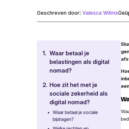
Geschreven door:
Valesca Wilms
Geüp
Slu
gen
1.
Waar betaal je
afs
belastingen als digital
nomad?
Hoe
inb
2.
Hoe zit het met je
een
sociale zekerheid als
Wa
digital nomad?
Waa
•
Waar betaal je sociale
bedr
bijdragen?
•
Welke rechten en