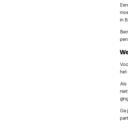
Een 
moe
in B
Ben
pen
We
Voo
het
Als
nie
ging
Ga 
par