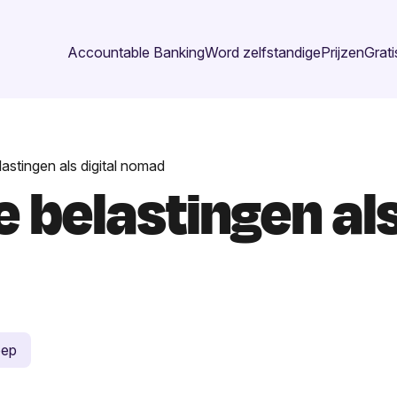
Accountable Banking
Word zelfstandige
Prijzen
Grati
lastingen als digital nomad
e belastingen als
oep