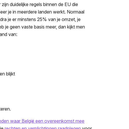
r zijn duidelijke regels binnen de EU die
neer je in meerdere landen werkt. Normaal
ra je er minstens 25% van je omzet, je
eb je geen vaste basis meer, dan kijkt men
hand van:
n blijkt
teren.
nden waar België een overeenkomst mee
 je
rechten en verplichtingen raadplegen
voor