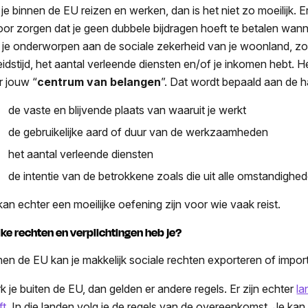
f je binnen de EU reizen en werken, dan is het niet zo moeilijk. E
oor zorgen dat je geen dubbele bijdragen hoeft te betalen wan
 je onderworpen aan de sociale zekerheid van je woonland, zod
eidstijd, het aantal verleende diensten en/of je inkomen hebt. H
r jouw “
centrum van belangen
”. Dat wordt bepaald aan de 
de vaste en blijvende plaats van waaruit je werkt
de gebruikelijke aard of duur van de werkzaamheden
het aantal verleende diensten
de intentie van de betrokkene zoals die uit alle omstandighede
 kan echter een moeilijke oefening zijn voor wie vaak reist.
ke rechten en verplichtingen heb je?
nen de EU kan je makkelijk sociale rechten exporteren of impor
k je buiten de EU, dan gelden er andere regels. Er zijn echter
la
ft
. In die landen volg je de regels van de overeenkomst. Je kan