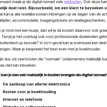
rnaast maak je als digital nomad vele
reiskosten
. Ook deze kan
elijk doel reist. Bijvoorbeeld, om een klant te bezoeken
al kan je alle redelijke kosten inbrengen op de dagen van de act
ltijden, accommodatie, toegangstickets en relatiegeschenken.
k je rond met een busje, dan wil je de kosten daarvoor ook graa
t. Tenzij je het voertuig ook voor professionele doeleinden gebru
 buitenland op bezoek? In zo’n geval kan je eventueel een deel
rengen. Maar je bespreekt het best even met je boekhouder.
zijn dus vrij veel kosten die “normale” ondernemers makkelijk kun
aas niet kan inboeken.
 kan je dan wel makkelijk in kosten brengen als digital nomad
De aankoop van allerlei elektronica
Kosten voor je boekhouding
Internet en telefonie