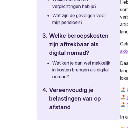
Heb
verplichtingen heb je?
som
•
Wat zijn de gevolgen voor
ver
mijn pensioen?
alt
lan
3.
Welke beroepskosten
Gel
zijn aftrekbaar als
akk
digital nomad?
•
Wat kan je dan wel makkelijk
Daa
in kosten brengen als digital
lan
nomad?
lok
4.
Vereenvoudig je
belastingen van op
afstand
In 