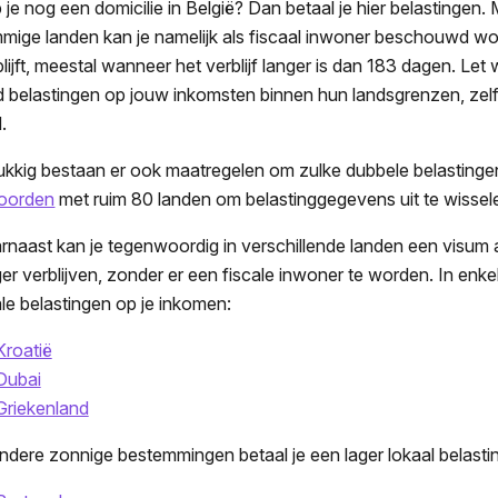
 je nog een domicilie in België? Dan betaal je hier belastingen.
mige landen kan je namelijk als fiscaal inwoner beschouwd wor
blijft, meestal wanneer het verblijf langer is dan 183 dagen. L
ijd belastingen op jouw inkomsten binnen hun landsgrenzen, zelf
d.
ukkig bestaan er ook maatregelen om zulke dubbele belastingen
oorden
met ruim 80 landen om belastinggegevens uit te wissel
rnaast kan je tegenwoordig in verschillende landen een visum a
ger verblijven, zonder er een fiscale inwoner te worden. In en
ale belastingen op je inkomen:
Kroatië
Dubai
Griekenland
andere zonnige bestemmingen betaal je een lager lokaal belast