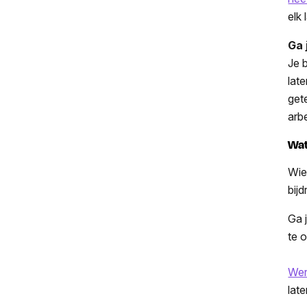
elk
Ga 
Je 
lat
get
arb
Wat
Wie
bij
Ga 
te 
Wer
lat