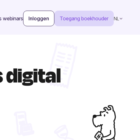
s webinars
Inloggen
Toegang boekhouder
NL
 digital