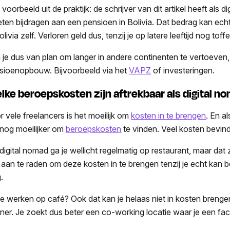
voorbeeld uit de praktijk: de schrijver van dit artikel heeft als 
ten bijdragen aan een pensioen in Bolivia. Dat bedrag kan echt
olivia zelf. Verloren geld dus, tenzij je op latere leeftijd nog tof
 je dus van plan om langer in andere continenten te vertoeven, 
sioenopbouw. Bijvoorbeeld via het
VAPZ
of investeringen.
lke beroepskosten zijn aftrekbaar als digital 
r vele freelancers is het moeilijk om
kosten in te brengen
. En a
 nog moeilijker om
beroepskosten
te vinden. Veel kosten bevind
 digital nomad ga je wellicht regelmatig op restaurant, maar dat 
t aan te raden om deze kosten in te brengen tenzij je echt kan b
.
je werken op café? Ook dat kan je helaas niet in kosten brengen
tner. Je zoekt dus beter een co-working locatie waar je een fact