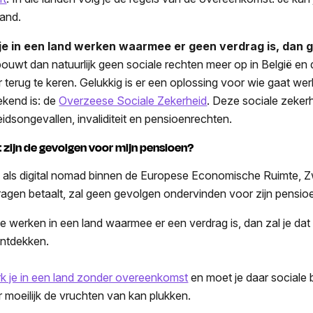
 land.
je in een land werken waarmee er geen verdrag is, dan g
bouwt dan natuurlijk geen sociale rechten meer op in België en d
er terug te keren. Gelukkig is er een oplossing voor wie gaat w
ekend is: de
Overzeese Sociale Zekerheid
. Deze sociale zekerh
eidsongevallen, invaliditeit en pensioenrechten.
 zijn de gevolgen voor mijn pensioen?
 als digital nomad binnen de Europese Economische Ruimte, Zwi
dragen betaalt, zal geen gevolgen ondervinden voor zijn pensio
je werken in een land waarmee er een verdrag is, dan zal je da
ontdekken.
k je in een land zonder overeenkomst
en moet je daar sociale b
er moeilijk de vruchten van kan plukken.