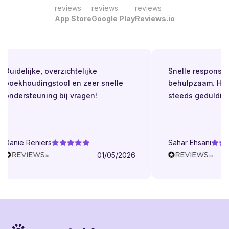
reviews
reviews
reviews
App Store
Google Play
Reviews.io
Duidelijke, overzichtelijke
Snelle respons. Alt
boekhoudingstool en zeer snelle
behulpzaam. Helde
ondersteuning bij vragen!
steeds geduldig.
Danie Reniers
Sahar Ehsani
01/05/2026