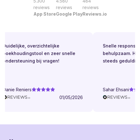
5.300
4.580
484
reviews
reviews
reviews
App Store
Google Play
Reviews.io
Duidelijke, overzichtelijke
Snelle respons. Alt
boekhoudingstool en zeer snelle
behulpzaam. Helde
ondersteuning bij vragen!
steeds geduldig.
Danie Reniers
Sahar Ehsani
01/05/2026