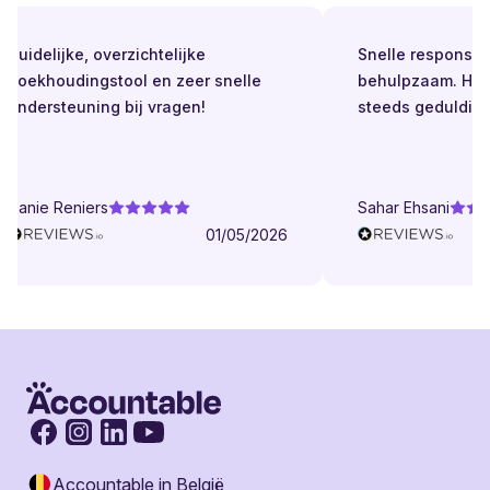
Duidelijke, overzichtelijke
Snelle respons. Alt
boekhoudingstool en zeer snelle
behulpzaam. Helde
ondersteuning bij vragen!
steeds geduldig.
Danie Reniers
Sahar Ehsani
01/05/2026
Accountable in België