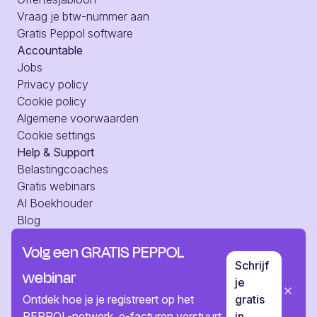
Vraag je btw-nummer aan
Gratis Peppol software
Accountable
Jobs
Privacy policy
Cookie policy
Algemene voorwaarden
Cookie settings
Help & Support
Belastingcoaches
Gratis webinars
AI Boekhouder
Blog
Hulpcentrum
Volg een GRATIS PEPPOL
Web toegang
Schrijf
Pers
webinar
je
Neem contact op
Ontdek hoe je je registreert op het
gratis
PEPPOL-netwerk, e-facturen verstuurt
in