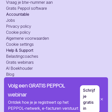
Vraag je btw-nummer aan
Gratis Peppol software
Accountable
Jobs
Privacy policy
Cookie policy
Algemene voorwaarden
Cookie settings
Help & Support
Belastingcoaches
Gratis webinars
AI Boekhouder
Blog
Hulpcentrum
Volg een GRATIS PEPPOL
Web toegang
Schrijf
Pers
webinar
je
Neem contact op
Ontdek hoe je je registreert op het
gratis
PEPPOL-netwerk, e-facturen verstuurt
in