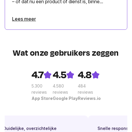
– of dat nu een product of dienst is, binne...
Lees meer
Wat onze gebruikers zeggen
4.7
4.5
4.8
5.300
4.580
484
reviews
reviews
reviews
App Store
Google Play
Reviews.io
Duidelijke, overzichtelijke
Snelle respons. Alt