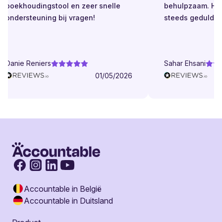
boekhoudingstool en zeer snelle
behulpzaam. Helde
ondersteuning bij vragen!
steeds geduldig.
Danie Reniers
Sahar Ehsani
01/05/2026
Accountable in België
Accountable in Duitsland