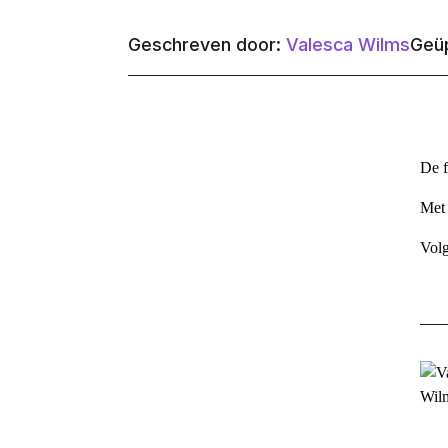
Geschreven door:
Valesca Wilms
Geüp
De f
Met 
Volg