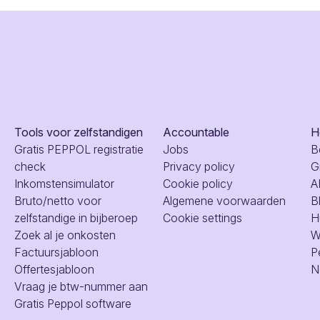
Tools voor zelfstandigen
Accountable
H
Gratis PEPPOL registratie
Jobs
B
check
Privacy policy
G
Inkomstensimulator
Cookie policy
A
Bruto/netto voor
Algemene voorwaarden
B
zelfstandige in bijberoep
Cookie settings
H
Zoek al je onkosten
W
Factuursjabloon
P
Offertesjabloon
N
Vraag je btw-nummer aan
Gratis Peppol software