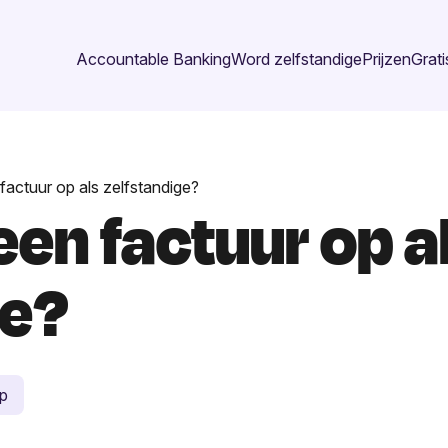
Accountable Banking
Word zelfstandige
Prijzen
Grati
 factuur op als zelfstandige?
 een factuur op a
ge?
p