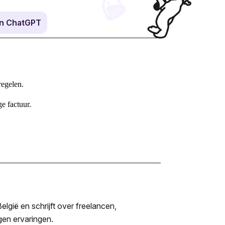
in ChatGPT
regelen.
e factuur.
lgië en schrijft over freelancen,
igen ervaringen.