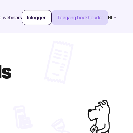
s webinars
Inloggen
Toegang boekhouder
NL
ls