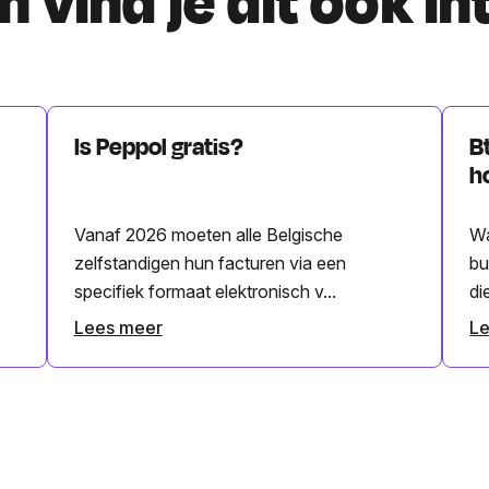
 vind je dit ook i
Is Peppol gratis?
B
h
Vanaf 2026 moeten alle Belgische
Wa
zelfstandigen hun facturen via een
bu
specifiek formaat elektronisch v...
di
Lees meer
L