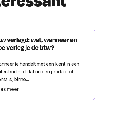
nteressant
tw verlegd: wat, wanneer en
oe verleg je de btw?
nneer je handelt met een klant in een
itenland – of dat nu een product of
enst is, binne...
ees meer