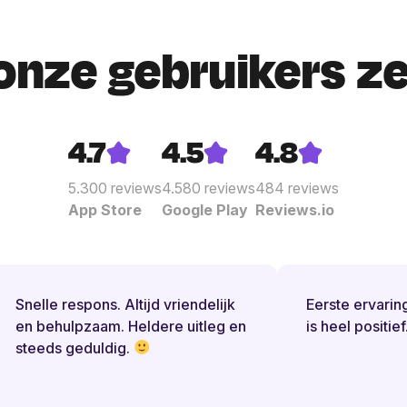
onze gebruikers z
4.7
4.5
4.8
5.300
reviews
4.580
reviews
484
reviews
App Store
Google Play
Reviews.io
Snelle respons. Altijd vriendelijk
Eerste ervaring
en behulpzaam. Heldere uitleg en
is heel positief.
steeds geduldig.