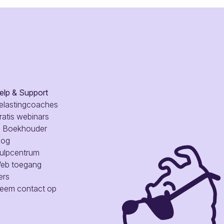
elp & Support
elastingcoaches
ratis webinars
I Boekhouder
log
ulpcentrum
eb toegang
ers
eem contact op