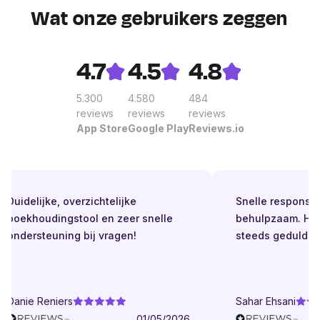
Wat onze gebruikers zeggen
4.7
4.5
4.8
5.300
4.580
484
reviews
reviews
reviews
App Store
Google Play
Reviews.io
Duidelijke, overzichtelijke
Snelle respons. Alt
boekhoudingstool en zeer snelle
behulpzaam. Helde
ondersteuning bij vragen!
steeds geduldig.
Danie Reniers
Sahar Ehsani
01/05/2026