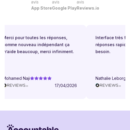
avis
avis
avis
App Store
Google Play
Reviews.io
Merci pour toutes les réponses,
Interface très facil
comme nouveau indépendant ça
réponses rapides 
m’aide beaucoup, merci infiniment.
besoin.
Mohamed Naji
Nathalie Leborgne
17/04/2026