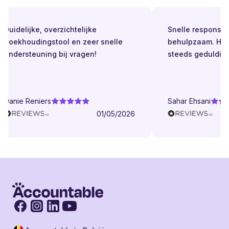
Duidelijke, overzichtelijke
Snelle respons. Alt
boekhoudingstool en zeer snelle
behulpzaam. Helde
ondersteuning bij vragen!
steeds geduldig.
Danie Reniers
Sahar Ehsani
01/05/2026