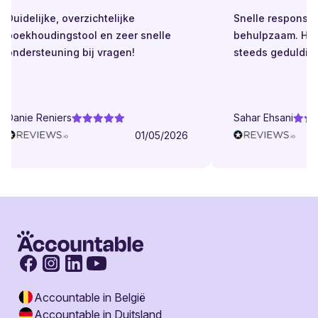
Duidelijke, overzichtelijke
Snelle respons. Alt
boekhoudingstool en zeer snelle
behulpzaam. Helde
ondersteuning bij vragen!
steeds geduldig.
Danie Reniers
Sahar Ehsani
01/05/2026
Accountable in België
Accountable in Duitsland