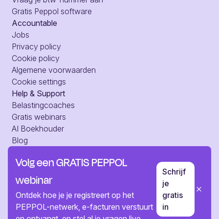
Gratis Peppol software
Accountable
Jobs
Privacy policy
Cookie policy
Algemene voorwaarden
Cookie settings
Help & Support
Belastingcoaches
Gratis webinars
AI Boekhouder
Blog
Hulpcentrum
Volg een GRATIS PEPPOL
Web toegang
Schrijf
Pers
webinar
je
Neem contact op
Ontdek hoe je je registreert op het
gratis
PEPPOL-netwerk, e-facturen verstuurt
in
en ontvangt, en stel al je vragen live.