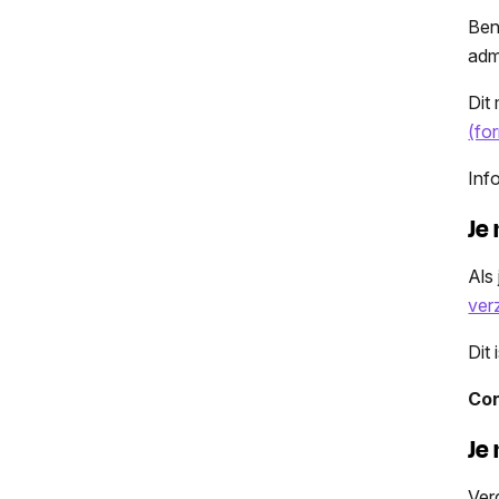
Ben
adm
Dit
(fo
Inf
Je
Als 
ver
Dit 
Con
Je
Ver