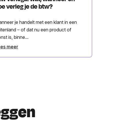
oe verleg je de btw?
nneer je handelt met een klant in een
itenland – of dat nu een product of
enst is, binne...
ees meer
eggen