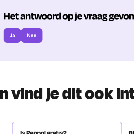
Het antwoord op je vraag gevo
Ja
Nee
 vind je dit ook i
Is Peppol gratis?
B