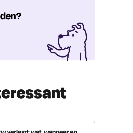
nden?
nteressant
tw verlegd: wat, wanneer en