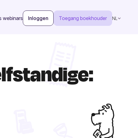
s webinars
Inloggen
Toegang boekhouder
NL
lfstandige: