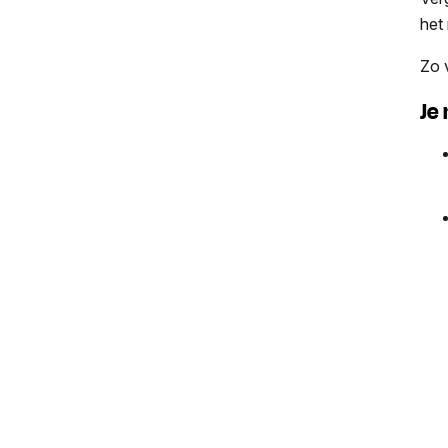
het
Zo 
Je