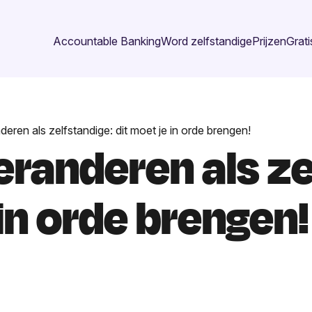
Accountable Banking
Word zelfstandige
Prijzen
Grati
eren als zelfstandige: dit moet je in orde brengen!
randeren als ze
 in orde brengen!