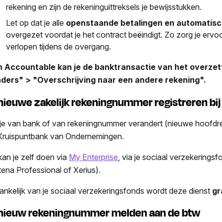
rekening en zijn de rekeninguittreksels je bewijsstukken.
Let op dat je alle
openstaande betalingen en automatisch
overgezet voordat je het contract beëindigt. Zo zorg je ervoor
verlopen tijdens de overgang.
n Accountable kan je de banktransactie van het overzett
ders" > "Overschrijving naar een andere rekening".
 nieuwe zakelijk rekeningnummer registreren bi
 je van bank of van rekeningnummer verandert (nieuwe hoofdrek
Kruispuntbank van Ondernemingen.
 kan je zelf doen via
My Enterprise
, via je sociaal verzekerings
tena Professional of Xerius).
ankelijk van je sociaal verzekeringsfonds wordt deze dienst
gr
 nieuw rekeningnummer melden aan de btw