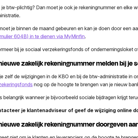
 je btw-plichtig? Dan moet je ook je rekeningnummer en elke w
inistratie.
 moet je binnen de maand gebeuren en kan je doen door een aa
rmulier 604B) in te dienen via MyMinfin
.
ormeer bij je sociaal verzekeringsfonds of ondernemingsloket of 
 nieuwe zakelijk rekeningnummer melden bij je 
je zelf de wijzigingen in de KBO en bij de btw-administratie in o
zekeringsfonds
nog op de hoogte te brengen van je nieuw ba
is belangrijk wanneer je bijvoorbeeld sociale bijdragen krijgt ter
tacteer je klantenadviseur of geef de wijziging online do
 nieuwe zakelijk rekeningnummer doorgeven aan
geet niet om je klanten en leveranciers op de hoogte te breng