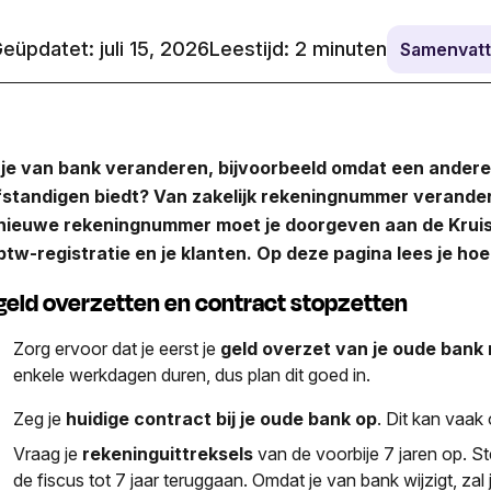
eüpdatet: juli 15, 2026
Leestijd:
2
minuten
Samenvatt
 je van bank veranderen, bijvoorbeeld omdat een ander
fstandigen biedt? Van zakelijk rekeningnummer verandere
nieuwe rekeningnummer moet je doorgeven aan de Kru
btw-registratie en je klanten. Op deze pagina lees je hoe
 geld overzetten en contract stopzetten
Zorg ervoor dat je eerst je
geld overzet van je oude bank 
enkele werkdagen duren, dus plan dit goed in.
Zeg je
huidige contract bij je oude bank op
. Dit kan vaak 
Vraag je
rekeninguittreksels
van de voorbije 7 jaren op. Ste
de fiscus tot 7 jaar teruggaan. Omdat je van bank wijzigt, z