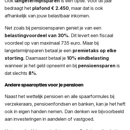
Ook
langetermijnsparen
is een optie. Voor dit jaar
bedraagt het
plafond € 2.450
, maar dat is ook
afhankelijk van jouw belastbaar inkomen.
Net zoals bij pensioensparen geniet je van een
belastingvoordeel van 30%.
Dit levert een fiscaal
voordeel op van maximaal 735 euro. Maar bij
langetermijnsparen betaal je een
premietaks op elke
storting
. Daarnaast betaal je
10% eindbelasting
wanneer je het geld opneemt en bij
pensioensparen
is
dat slechts
8%
.
Andere spaaropties voor je pensioen
Naast het wettelijk pensioen en alle spaarformules bij
verzekeraars, pensioenfondsen en banken, kan je het heft
ook in eigen handen nemen. Dan denken we bijvoorbeeld
aan investeringen in aandelen of vastgoed.