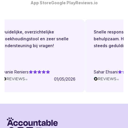
App Store
Google Play
Reviews.io
Duidelijke, overzichtelijke
Snelle respons. Alt
boekhoudingstool en zeer snelle
behulpzaam. Helde
ondersteuning bij vragen!
steeds geduldig.
Danie Reniers
Sahar Ehsani
01/05/2026