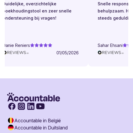
Duidelijke, overzichtelijke
Snelle respons. Alt
boekhoudingstool en zeer snelle
behulpzaam. Helde
ondersteuning bij vragen!
steeds geduldig.
Danie Reniers
Sahar Ehsani
01/05/2026
Accountable in België
Accountable in Duitsland