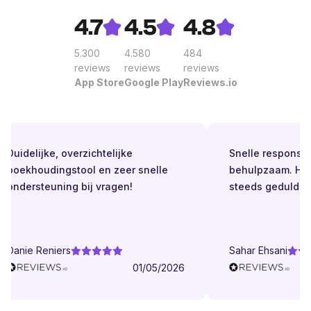
4.7
4.5
4.8
5.300
4.580
484
reviews
reviews
reviews
App Store
Google Play
Reviews.io
Duidelijke, overzichtelijke
Snelle respons. Alti
boekhoudingstool en zeer snelle
behulpzaam. Helder
ondersteuning bij vragen!
steeds geduldig.
Danie Reniers
Sahar Ehsani
01/05/2026