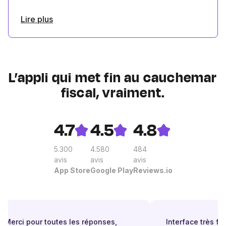
Lire plus
L’appli qui met fin au cauchemar
fiscal, vraiment.
4.7
4.5
4.8
5.300
4.580
484
avis
avis
avis
App Store
Google Play
Reviews.io
Merci pour toutes les réponses,
Interface très faci