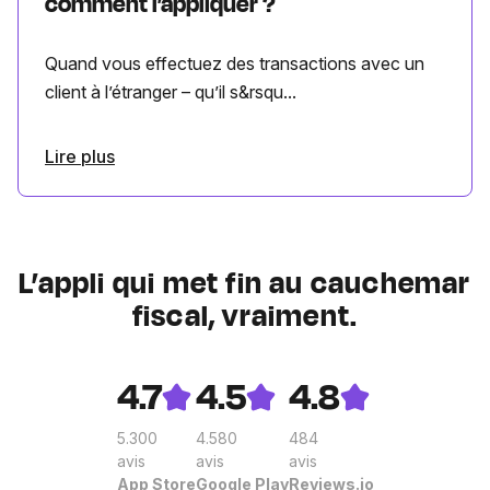
comment l’appliquer ?
Quand vous effectuez des transactions avec un
client à l’étranger – qu’il s&rsqu...
Lire plus
L’appli qui met fin au cauchemar
fiscal, vraiment.
4.7
4.5
4.8
5.300
4.580
484
avis
avis
avis
App Store
Google Play
Reviews.io